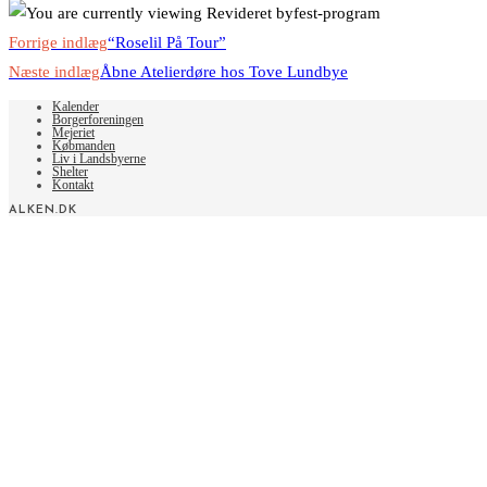
Read
Forrige indlæg
“Roselil På Tour”
more
Næste indlæg
Åbne Atelierdøre hos Tove Lundbye
articles
Kalender
Borgerforeningen
Mejeriet
Købmanden
Liv i Landsbyerne
Shelter
Kontakt
ALKEN.DK