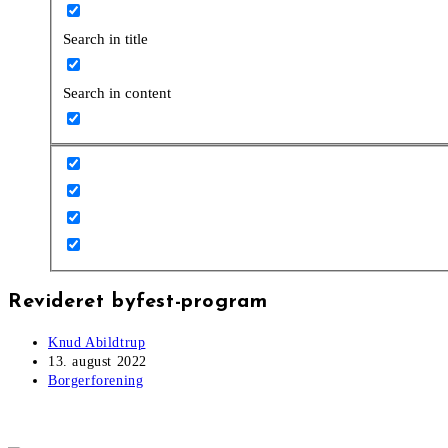
Search in title
Search in content
Revideret byfest-program
Post
Knud Abildtrup
author:
Post
13. august 2022
published:
Post
Borgerforening
category: