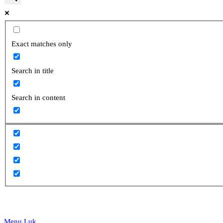
website
Exact matches only
Search in title
search
Search in content
Menu
Luk