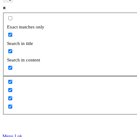
website
Exact matches only
Search in title
search
Search in content
Menu
Luk