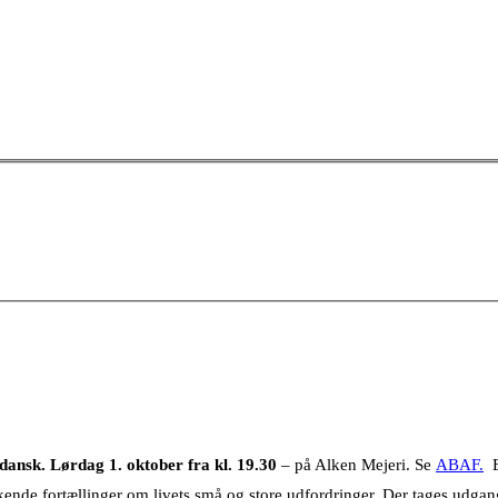
dansk.
Lørdag 1. oktober fra kl. 19.30
– på Alken Mejeri. Se
ABAF.
E
nde fortællinger om livets små og store udfordringer. Der tages udgan