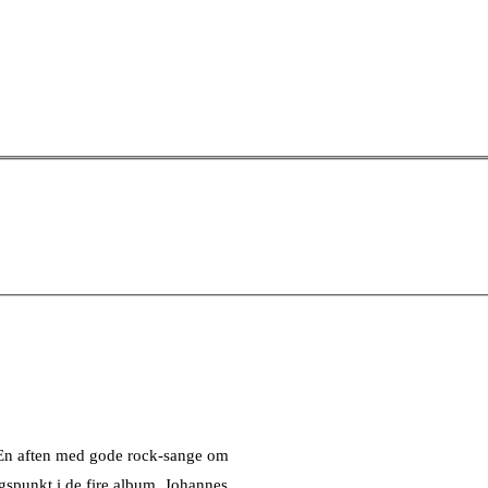
n aften med gode rock-sange om
gspunkt i de fire album, Johannes