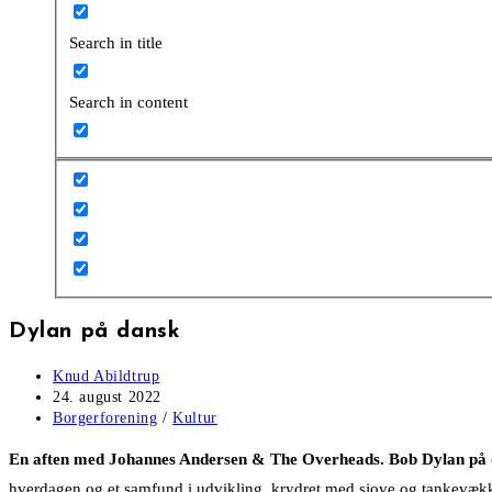
Search in title
Search in content
Dylan på dansk
Post
Knud Abildtrup
author:
Post
24. august 2022
published:
Post
Borgerforening
/
Kultur
category:
En aften med Johannes Andersen & The Overheads. Bob Dylan på 
hverdagen og et samfund i udvikling, krydret med sjove og tankevække