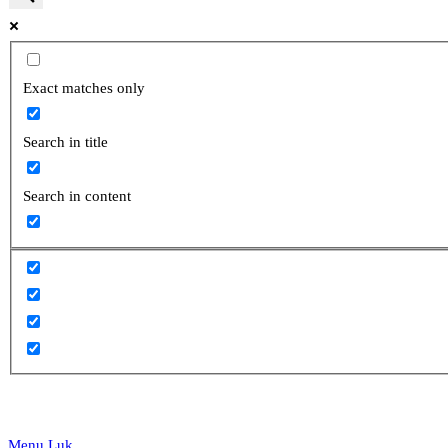
website
Exact matches only
Search in title
search
Search in content
Menu
Luk