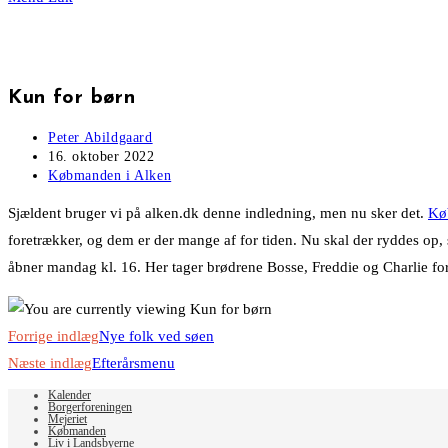
Kun for børn
Post
Peter Abildgaard
author:
Post
16. oktober 2022
published:
Post
Købmanden i Alken
category:
Sjældent bruger vi på alken.dk denne indledning, men nu sker det.
Kø
foretrækker, og dem er der mange af for tiden. Nu skal der ryddes op,
åbner mandag kl. 16. Her tager brødrene Bosse, Freddie og Charlie f
Read
Forrige indlæg
Nye folk ved søen
more
Næste indlæg
Efterårsmenu
articles
Kalender
Borgerforeningen
Mejeriet
Købmanden
Liv i Landsbyerne