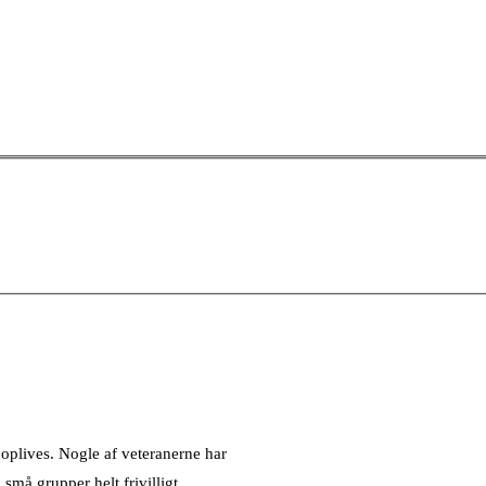
noplives. Nogle af veteranerne har
små grupper helt frivilligt.