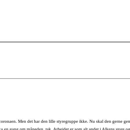
e coronaen. Men det har den lille styregruppe ikke. Nu skal den gerne ge
ka en gang om måneden, tak. Arbejdet er som alt andet i Alkens store og 