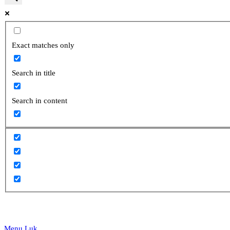
website
Exact matches only
Search in title
search
Search in content
Menu
Luk