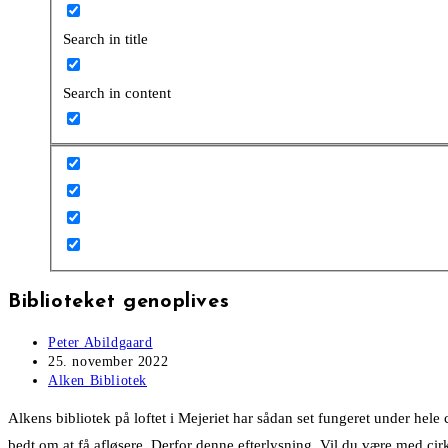
Search in title
Search in content
Biblioteket genoplives
Post
Peter Abildgaard
author:
Post
25. november 2022
published:
Post
Alken Bibliotek
category:
Alkens bibliotek på loftet i Mejeriet har sådan set fungeret under hel
bedt om at få afløsere. Derfor denne efterlysning. Vil du være med cir