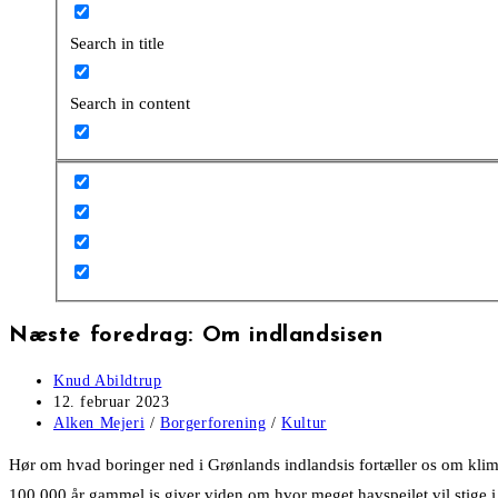
Search in title
Search in content
Næste foredrag: Om indlandsisen
Post
Knud Abildtrup
author:
Post
12. februar 2023
published:
Post
Alken Mejeri
/
Borgerforening
/
Kultur
category:
Hør om hvad boringer ned i Grønlands indlandsis fortæller os om klim
100.000 år gammel is giver viden om hvor meget havspejlet vil stige i