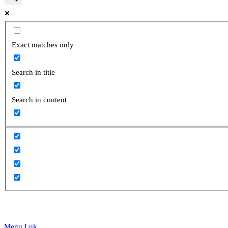
website
Exact matches only
Search in title
search
Search in content
Menu
Luk