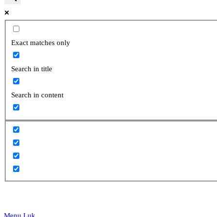
website
Exact matches only
Search in title
search
Search in content
Menu
Luk