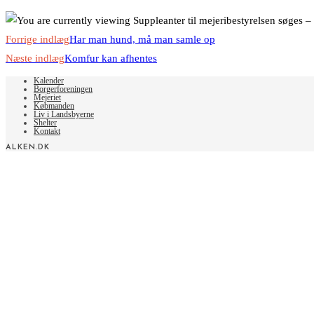
Read
Forrige indlæg
Har man hund, må man samle op
more
Næste indlæg
Komfur kan afhentes
articles
Kalender
Borgerforeningen
Mejeriet
Købmanden
Liv i Landsbyerne
Shelter
Kontakt
ALKEN.DK