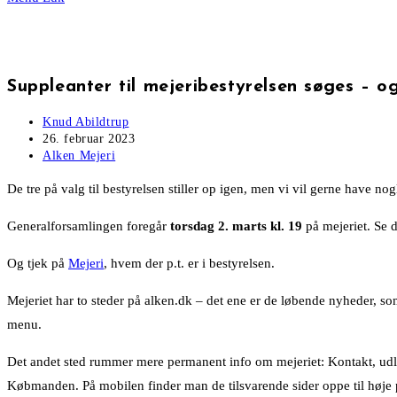
Suppleanter til mejeribestyrelsen søges – o
Post
Knud Abildtrup
author:
Post
26. februar 2023
published:
Post
Alken Mejeri
category:
De tre på valg til bestyrelsen stiller op igen, men vi vil gerne have nog
Generalforsamlingen foregår
torsdag 2. marts kl. 19
på mejeriet. Se 
Og tjek på
Mejeri
, hvem der p.t. er i bestyrelsen.
Mejeriet har to steder på alken.dk – det ene er de løbende nyheder,
menu.
Det andet sted rummer mere permanent info om mejeriet: Kontakt, udlej
Købmanden. På mobilen finder man de tilsvarende sider oppe til høje 