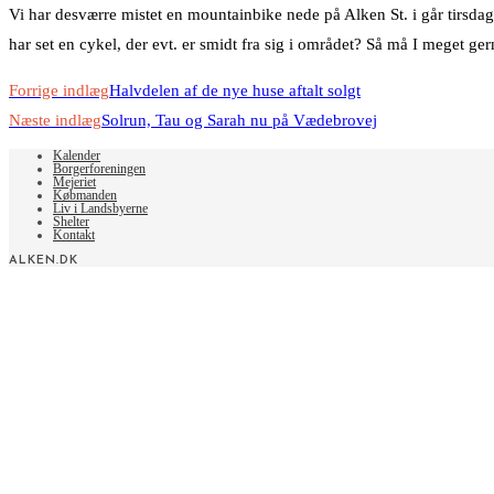
Vi har desværre mistet en mountainbike nede på Alken St. i går tirsda
har set en cykel, der evt. er smidt fra sig i området? Så må I meget g
Read
Forrige indlæg
Halvdelen af de nye huse aftalt solgt
more
Næste indlæg
Solrun, Tau og Sarah nu på Vædebrovej
articles
Kalender
Borgerforeningen
Mejeriet
Købmanden
Liv i Landsbyerne
Shelter
Kontakt
ALKEN.DK