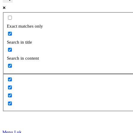
website
Exact matches only
Search in title
search
Search in content
Menu
Luk