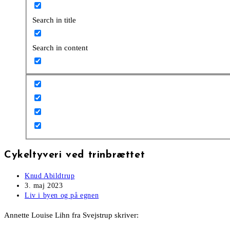
Search in title
Search in content
Cykeltyveri ved trinbrættet
Post
Knud Abildtrup
author:
Post
3. maj 2023
published:
Post
Liv i byen og på egnen
category:
Annette Louise Lihn fra Svejstrup skriver: