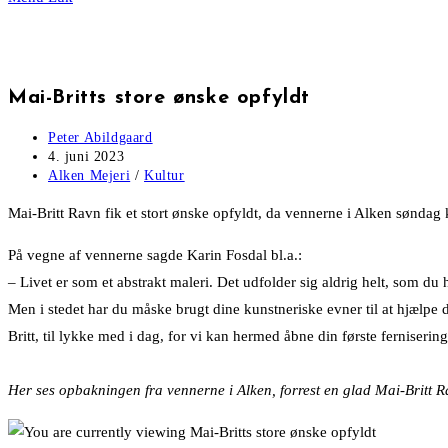
Mai-Britts store ønske opfyldt
Post
Peter Abildgaard
author:
Post
4. juni 2023
published:
Post
Alken Mejeri
/
Kultur
category:
Mai-Britt Ravn fik et stort ønske opfyldt, da vennerne i Alken søndag kom
På vegne af vennerne sagde Karin Fosdal bl.a.:
– Livet er som et abstrakt maleri. Det udfolder sig aldrig helt, som du
Men i stedet har du måske brugt dine kunstneriske evner til at hjælpe dig
Britt, til lykke med i dag, for vi kan hermed åbne din første ferniseri
Her ses opbakningen fra vennerne i Alken, forrest en glad Mai-Britt 