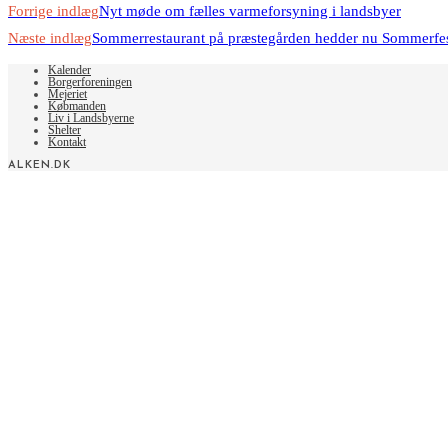
Read
Forrige indlæg
Nyt møde om fælles varmeforsyning i landsbyer
more
Næste indlæg
Sommerrestaurant på præstegården hedder nu Sommerfes
articles
Kalender
Borgerforeningen
Mejeriet
Købmanden
Liv i Landsbyerne
Shelter
Kontakt
ALKEN.DK