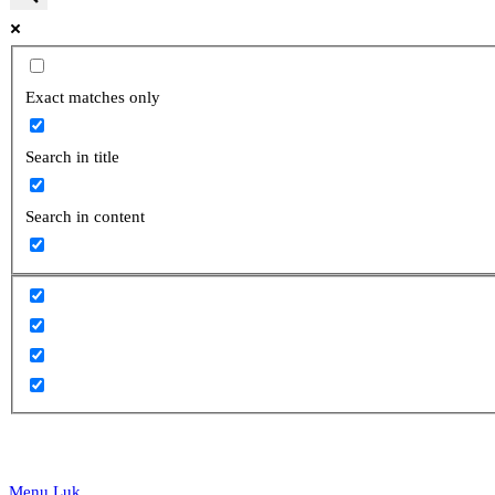
website
Exact matches only
Search in title
search
Search in content
Menu
Luk