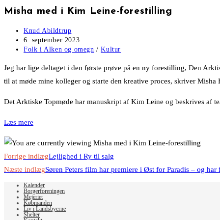
Misha med i Kim Leine-forestilling
Post
Knud Abildtrup
author:
Post
6. september 2023
published:
Post
Folk i Alken og omegn
/
Kultur
category:
Jeg har lige deltaget i den første prøve på en ny forestilling, Den Ar
til at møde mine kolleger og starte den kreative proces, skriver Misha 
Det Arktiske Topmøde har manuskript af Kim Leine og beskrives af teat
Læs mere
Read
Forrige indlæg
Lejlighed i Ry til salg
more
Næste indlæg
Søren Peters film har premiere i Øst for Paradis – og har 
articles
Kalender
Borgerforeningen
Mejeriet
Købmanden
Liv i Landsbyerne
Shelter