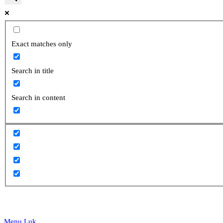
website
Exact matches only
Search in title
search
Search in content
Menu
Luk