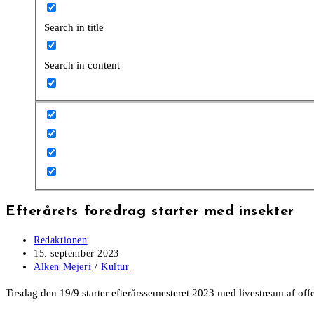
Search in title
Search in content
Efterårets foredrag starter med insekter
Post
Redaktionen
author:
Post
15. september 2023
published:
Post
Alken Mejeri
/
Kultur
category:
Tirsdag den 19/9 starter efterårssemesteret 2023 med livestream af off