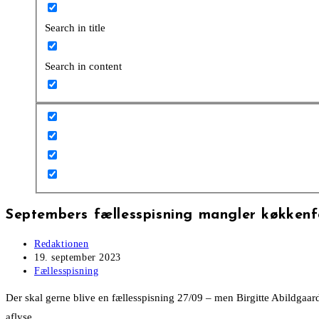
Search in title
Search in content
Septembers fællesspisning mangler køkkenf
Post
Redaktionen
author:
Post
19. september 2023
published:
Post
Fællesspisning
category:
Der skal gerne blive en fællesspisning 27/09 – men Birgitte Abildgaard
aflyse.