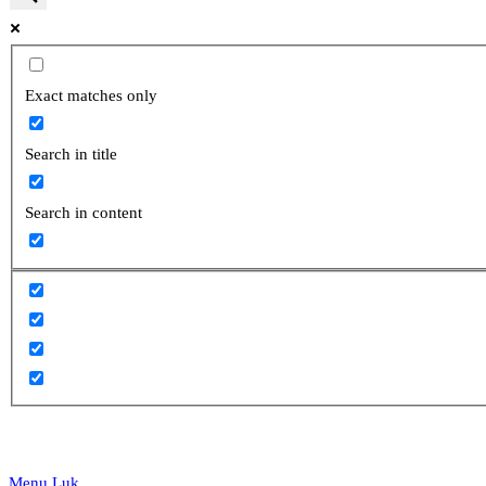
website
Exact matches only
Search in title
search
Search in content
Menu
Luk