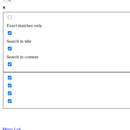
website
Exact matches only
Search in title
search
Search in content
Menu
Luk