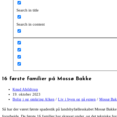
Search in title
Search in content
16 første familier på Mossø Bakke
Post
Knud Abildtrup
author:
Post
19. oktober 2023
published:
Post
Bolig i og omkring Alken
/
Liv i byen og på egnen
/
Mossø Bak
category:
Så har der været første spadestik på landsbyfællesskabet Mossø Bakke,
forarbejde. De første 16 familier har skrevet under, og det tekniske for