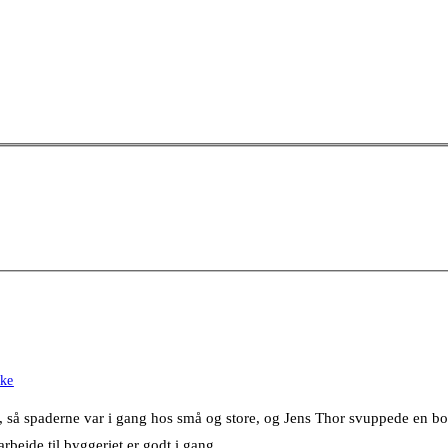
ke
 så spaderne var i gang hos små og store, og Jens Thor svuppede en bob
arbejde til byggeriet er godt i gang.