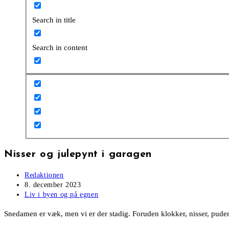
Search in title
Search in content
Nisser og julepynt i garagen
Post
Redaktionen
author:
Post
8. december 2023
published:
Post
Liv i byen og på egnen
category:
Snedamen er væk, men vi er der stadig. Foruden klokker, nisser, puder 