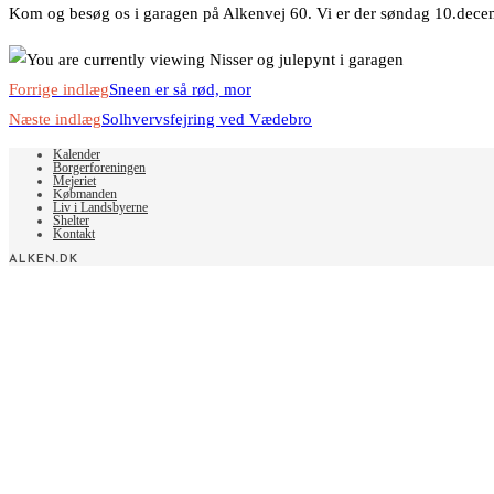
Kom og besøg os i garagen på Alkenvej 60. Vi er der søndag 10.dece
Read
Forrige indlæg
Sneen er så rød, mor
more
Næste indlæg
Solhvervsfejring ved Vædebro
articles
Kalender
Borgerforeningen
Mejeriet
Købmanden
Liv i Landsbyerne
Shelter
Kontakt
ALKEN.DK