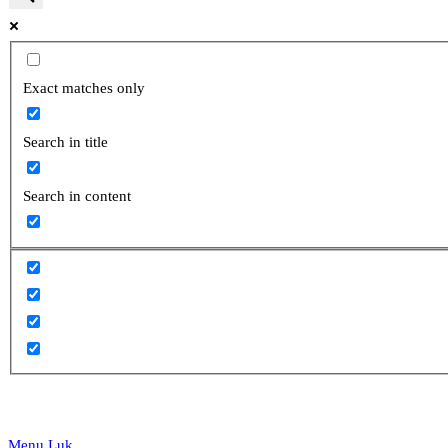
website
Exact matches only
Search in title
search
Search in content
Menu
Luk