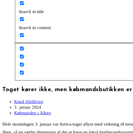
Search in title
Search in content
Toget kører ikke, men købmandsbutikken e
Post
Knud Abildtrup
author:
Post
3. januar 2024
published:
Post
Købmanden i Alken
category:
Hele stormdagen 3. januar var Arriva-toget aflyst med virkning til t
åben, så en særlig dimension af det at have en lokal dagligvareforsynin