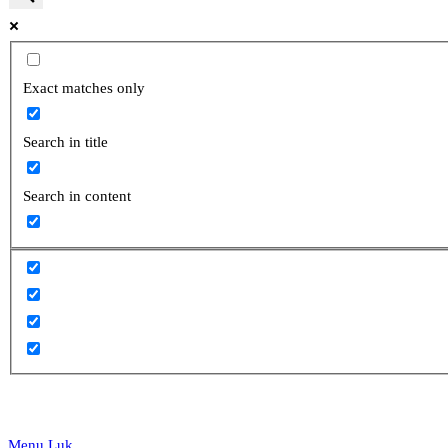
website
Exact matches only
Search in title
search
Search in content
Menu
Luk