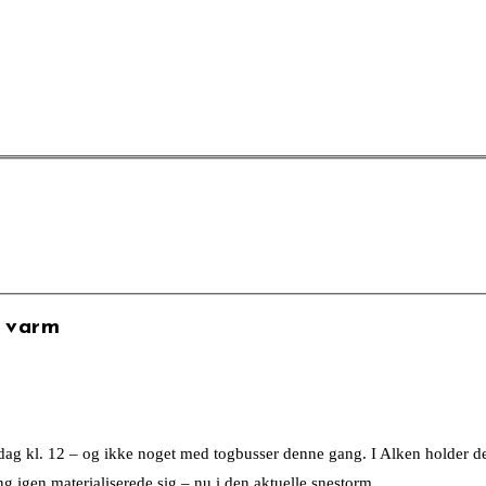
r varm
orsdag kl. 12 – og ikke noget med togbusser denne gang. I Alken holder
g igen materialiserede sig – nu i den aktuelle snestorm.