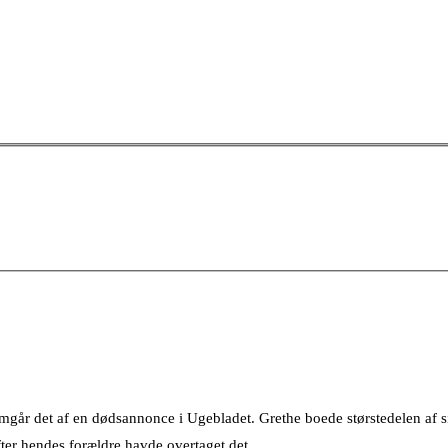
år det af en dødsannonce i Ugebladet. Grethe boede størstedelen af sit
ter hendes forældre havde overtaget det.