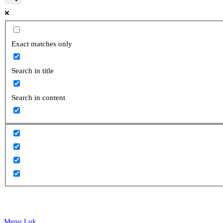
website
Exact matches only
Search in title
search
Search in content
Menu
Luk