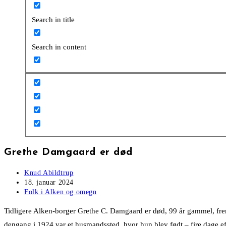
Search in title
Search in content
Grethe Damgaard er død
Post
Knud Abildtrup
author:
Post
18. januar 2024
published:
Post
Folk i Alken og omegn
category:
Tidligere Alken-borger Grethe C. Damgaard er død, 99 år gammel, fremg
dengang i 1924 var et husmandssted, hvor hun blev født – fire dage ef