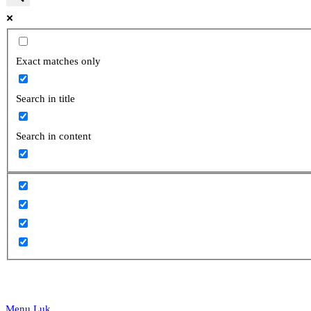
website
Exact matches only
Search in title
search
Search in content
Menu
Luk