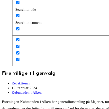
Search in title
Search in content
Fire villige til genvalg
Post
Redaktionen
author:
Post
19. februar 2024
published:
Post
Købmanden i Alken
category:
Foreningen Købmanden i Alken har generalforsamling på Mejeriet, tors
dagsordenen er der lutter “villig til genvalg” ud for de navne, der er på