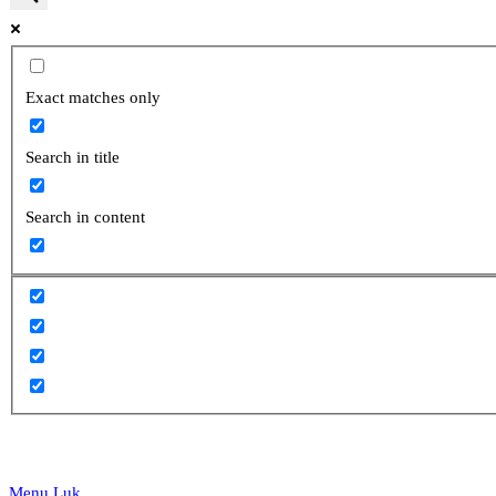
website
Exact matches only
Search in title
search
Search in content
Menu
Luk