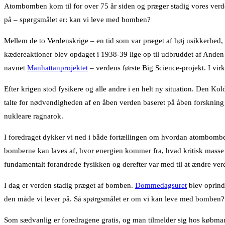
Atombomben kom til for over 75 år siden og præger stadig vores ver
på – spørgsmålet er: kan vi leve med bomben?
Mellem de to Verdenskrige – en tid som var præget af høj usikkerhed, 
kædereaktioner blev opdaget i 1938-39 lige op til udbruddet af Anden 
navnet
Manhattanprojektet
– verdens første Big Science-projekt. I vi
Efter krigen stod fysikere og alle andre i en helt ny situation. Den K
talte for nødvendigheden af en åben verden baseret på åben forskning
nukleare ragnarok.
I foredraget dykker vi ned i både fortællingen om hvordan atombomben 
bomberne kan laves af, hvor energien kommer fra, hvad kritisk masse e
fundamentalt forandrede fysikken og derefter var med til at ændre ver
I dag er verden stadig præget af bomben.
Dommedagsuret
blev oprind
den måde vi lever på. Så spørgsmålet er om vi kan leve med bomben?
Som sædvanlig er foredragene gratis, og man tilmelder sig hos købman