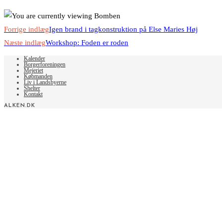
Read
Forrige indlæg
Igen brand i tagkonstruktion på Else Maries Høj
more
Næste indlæg
Workshop: Foden er roden
articles
Kalender
Borgerforeningen
Mejeriet
Købmanden
Liv i Landsbyerne
Shelter
Kontakt
ALKEN.DK