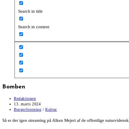
Search in title
Search in content
Bomben
Post
Redaktionen
author:
Post
13. marts 2024
published:
Post
Borgerforening
/
Kultur
category:
Så er der igen streaming på Alken Mejeri af de offentlige naturvidens