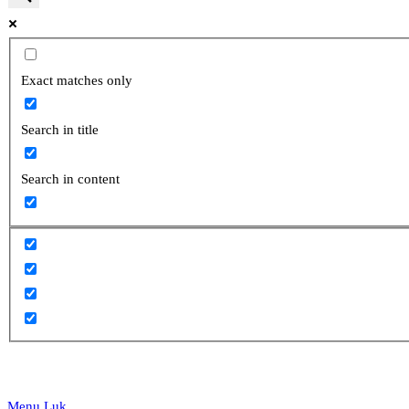
website
Exact matches only
Search in title
search
Search in content
Menu
Luk