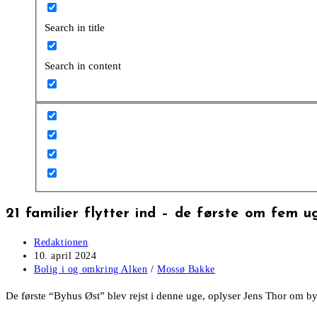
Search in title
Search in content
21 familier flytter ind – de første om fem u
Post
Redaktionen
author:
Post
10. april 2024
published:
Post
Bolig i og omkring Alken
/
Mossø Bakke
category:
De første “Byhus Øst” blev rejst i denne uge, oplyser Jens Thor om by