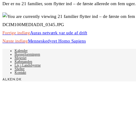
Der er nu 21 familier, som flytter ind – de første allerede om fem uger. D
DCIM100MEDIADJI_0345.JPG
Read
Forrige indlæg
Auras netværk var ude af drift
more
Næste indlæg
Menneskedyret Homo Sapiens
articles
Kalender
Borgerforeningen
Mejeriet
Købmanden
Liv i Landsbyerne
Shelter
Kontakt
ALKEN.DK