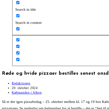
Search in title
Search in content
Røde og hvide pizzaer bestilles senest ons
Post
Redaktionen
author:
Post
20. oktober 2024
published:
Post
Købmanden i Alken
category:
Så er der igen pizzafredag – 25. oktober mellem kl. 17 og 19 hos Købma
pizzatyper. Se nedenfor om betingelser for at bestille – det er “ført til 