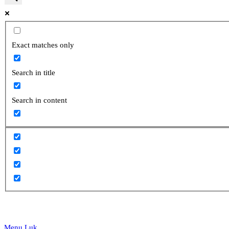
website
Exact matches only
Search in title
search
Search in content
Menu
Luk