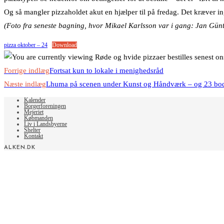
Og så mangler pizzaholdet akut en hjælper til på fredag. Det kræver in
(Foto fra seneste bagning, hvor Mikael Karlsson var i gang: Jan Gü
pizza oktober – 24
Download
Read
Forrige indlæg
Fortsat kun to lokale i menighedsråd
more
Næste indlæg
Lhuma på scenen under Kunst og Håndværk – og 23 bode
articles
Kalender
Borgerforeningen
Mejeriet
Købmanden
Liv i Landsbyerne
Shelter
Kontakt
ALKEN.DK