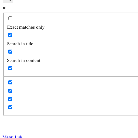
website
Exact matches only
Search in title
search
Search in content
Menu
Luk