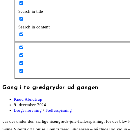
Search in title
Search in content
Gang i to grødgryder ad gangen
Post
Knud Abildtrup
author:
Post
9. december 2024
published:
Post
Borgerforening
/
Fællesspisning
category:
var der under den særlige risengrøds-jule-fællesspisning, for der blev 
Signe Viborg og Louise Drengsgaard Jørgensen – på flygel og violin – 