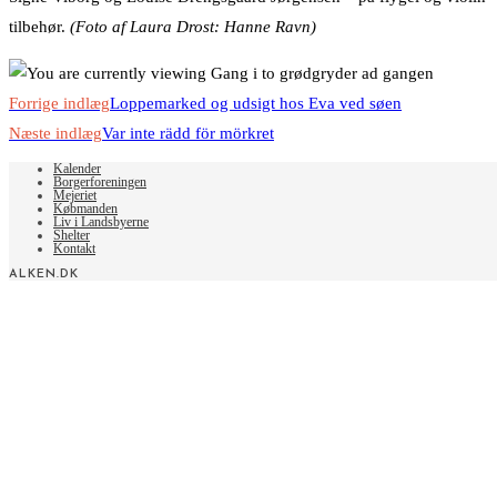
tilbehør.
(Foto af Laura Drost: Hanne Ravn)
Read
Forrige indlæg
Loppemarked og udsigt hos Eva ved søen
more
Næste indlæg
Var inte rädd för mörkret
articles
Kalender
Borgerforeningen
Mejeriet
Købmanden
Liv i Landsbyerne
Shelter
Kontakt
ALKEN.DK