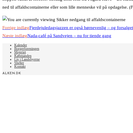
ned til affaldscontainerne eller som lille menneske vil på opdagelse.
(F
Read
Forrige indlæg
Fjerdejuledagsjazzen er også børnevenlig – og forsalget
more
Næste indlæg
Nada-café på Sandvejen – nu for tiende gang
articles
Kalender
Borgerforeningen
Mejeriet
Købmanden
Liv i Landsbyerne
Shelter
Kontakt
ALKEN.DK