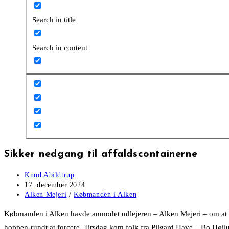
Search in title
Search in content
Sikker nedgang til affaldscontainerne
Post
Knud Abildtrup
author:
Post
17. december 2024
published:
Post
Alken Mejeri
/
Købmanden i Alken
category:
Købmanden i Alken havde anmodet udlejeren – Alken Mejeri – om at f
hoppen-rundt at forcere. Tirsdag kom folk fra Pilgard Have – Bo Høilu