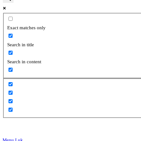
website
Exact matches only
Search in title
search
Search in content
Menu
Luk