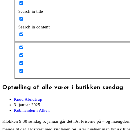
Search in title
Search in content
Optælling af alle varer i butikken søndag
Post
Knud Abildtrup
author:
Post
3. januar 2025
published:
Post
Købmanden i Alken
category:
Klokken 9.30 søndag 5. januar går det løs. Priserne på – og mængderne
mange til det. Udstyret med kuglepen og lister hjælper man typisk hina