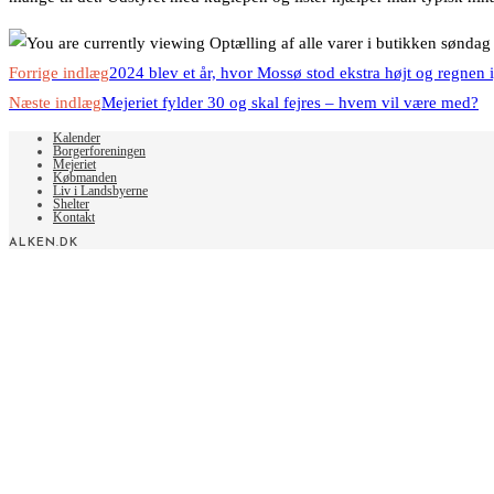
Read
Forrige indlæg
2024 blev et år, hvor Mossø stod ekstra højt og regnen 
more
Næste indlæg
Mejeriet fylder 30 og skal fejres – hvem vil være med?
articles
Kalender
Borgerforeningen
Mejeriet
Købmanden
Liv i Landsbyerne
Shelter
Kontakt
ALKEN.DK