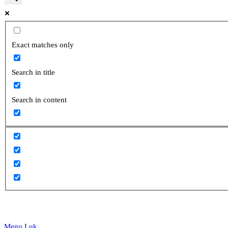
website
Exact matches only
Search in title
search
Search in content
Menu
Luk