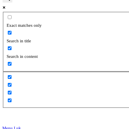
website
Exact matches only
Search in title
search
Search in content
Menu
Luk