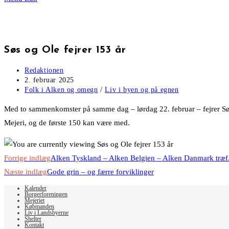
Søs og Ole fejrer 153 år
Post
Redaktionen
author:
Post
2. februar 2025
published:
Post
Folk i Alken og omegn
/
Liv i byen og på egnen
category:
Med to sammenkomster på samme dag – lørdag 22. februar – fejrer Søs 
Mejeri, og de første 150 kan være med.
Read
Forrige indlæg
Alken Tyskland – Alken Belgien – Alken Danmark træf
more
Næste indlæg
Gode grin – og færre forviklinger
articles
Kalender
Borgerforeningen
Mejeriet
Købmanden
Liv i Landsbyerne
Shelter
Kontakt