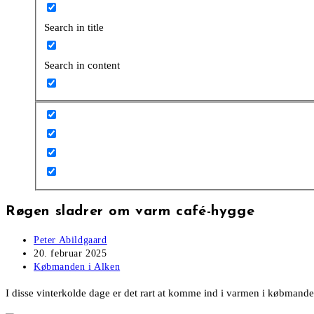
Search in title
Search in content
Røgen sladrer om varm café-hygge
Post
Peter Abildgaard
author:
Post
20. februar 2025
published:
Post
Købmanden i Alken
category:
I disse vinterkolde dage er det rart at komme ind i varmen i købmanden