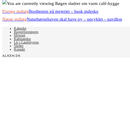
Read
Forrige indlæg
Bordtennis på mejeriet – husk indesko
more
Næste indlæg
Naturbørnehaven skal have ny – upcyklet – pavillon
articles
Kalender
Borgerforeningen
Mejeriet
Købmanden
Liv i Landsbyerne
Shelter
Kontakt
ALKEN.DK