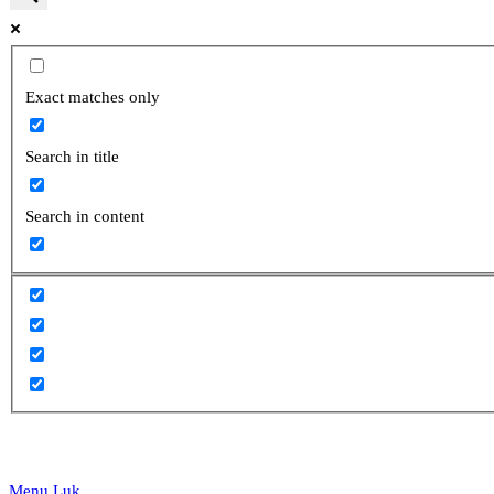
website
Exact matches only
Search in title
search
Search in content
Menu
Luk