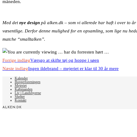
måneden.
Med det
nye design
på alken.dk – som vi allerede har haft i over to år
væsentlige. Derfor denne mulighed for en opsamling, som lige nu hedd
matche “smalltalken”.
Read
Forrige indlæg
Værsgo at skifte tøj og hoppe i søen
more
Næste indlæg
Ingen ildebrand – mejeriet er klar til 30 år mere
articles
Kalender
Borgerforeningen
Mejeriet
Købmanden
Liv i Landsbyerne
Shelter
Kontakt
ALKEN.DK