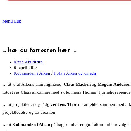
website
Menu
Luk
search
… har du forresten hørt …
Post
Knud Abildtrup
author:
Post
6. april 2025
published:
Post
Købmanden i Alken
/
Folk i Alken og omegn
category:
… at to af Alkens altmuligmænd,
Claus Madsen
og
Mogens Anderse
fotoet ses Claus ankomme med stole, mens Thomas Tjørnehøj spænder si
… at projektleder og rådgiver
Jens Thor
nu arbejder sammen med arki
projektledelse og co-creation.
… at
Købmanden i Alken
på baggrund af en god økonomi har valgt at 