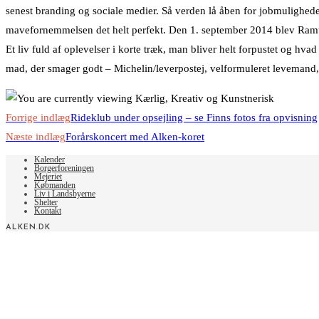
senest branding og sociale medier. Så verden lå åben for jobmuligheder 
mavefornemmelsen det helt perfekt. Den 1. september 2014 blev Ramus fa
Et liv fuld af oplevelser i korte træk, man bliver helt forpustet og hv
mad, der smager godt – Michelin/leverpostej, velformuleret levemand,
Read
Forrige indlæg
Rideklub under opsejling – se Finns fotos fra opvisning
more
Næste indlæg
Forårskoncert med Alken-koret
articles
Kalender
Borgerforeningen
Mejeriet
Købmanden
Liv i Landsbyerne
Shelter
Kontakt
ALKEN.DK