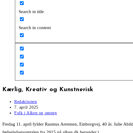
Search in title
Search in content
Kærlig, Kreativ og Kunstnerisk
Post
Redaktionen
author:
Post
7. april 2025
published:
Post
Folk i Alken og omegn
category:
Fredag 11. april fylder Rasmus Arentsen, Emborgvej, 40 år. Julie Abild
fødselsdagsomtalen fra 2015 på alken.dk herunder.)