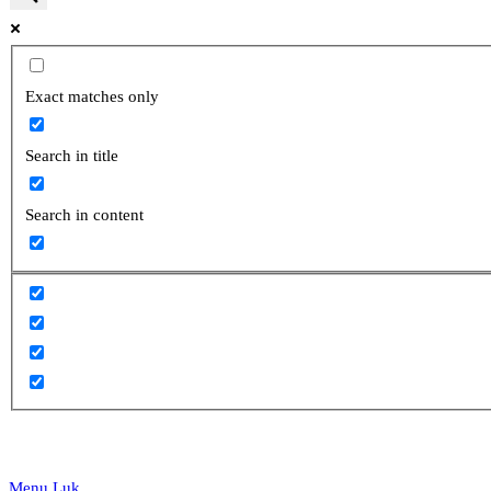
website
Exact matches only
Search in title
search
Search in content
Menu
Luk