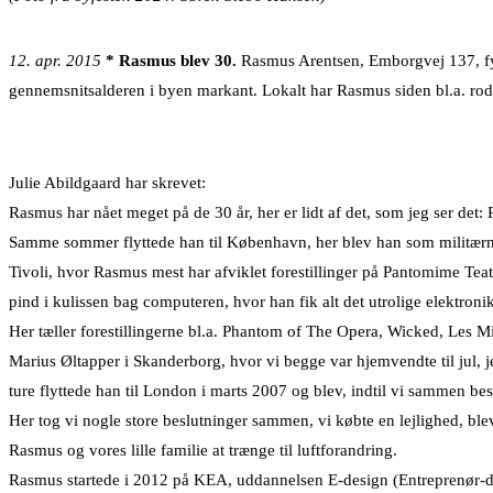
12. apr. 2015
* Rasmus blev 30.
Rasmus Arentsen, Emborgvej 137, fyl
gennemsnitsalderen i byen markant. Lokalt har Rasmus siden bl.a. rode
Julie Abildgaard har skrevet:
Rasmus har nået meget på de 30 år, her er lidt af det, som jeg ser det
Samme sommer flyttede han til København, her blev han som militærnæ
Tivoli, hvor Rasmus mest har afviklet forestillinger på Pantomime Teat
pind i kulissen bag computeren, hvor han fik alt det utrolige elektronik 
Her tæller forestillingerne bl.a. Phantom of The Opera, Wicked, Les M
Marius Øltapper i Skanderborg, hvor vi begge var hjemvendte til jul, je
ture flyttede han til London i marts 2007 og blev, indtil vi sammen besl
Her tog vi nogle store beslutninger sammen, vi købte en lejlighed, bl
Rasmus og vores lille familie at trænge til luftforandring.
Rasmus startede i 2012 på KEA, uddannelsen E-design (Entreprenør-desi