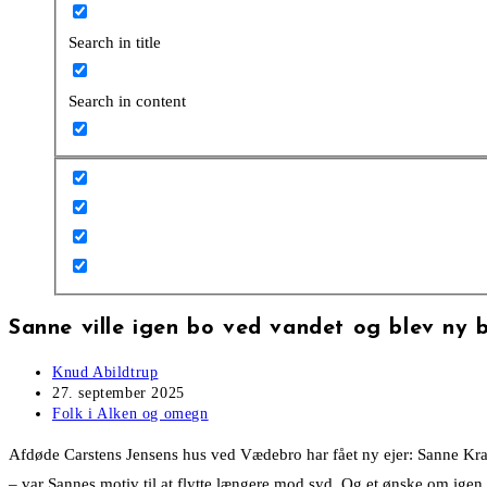
Search in title
Search in content
Sanne ville igen bo ved vandet og blev ny 
Post
Knud Abildtrup
author:
Post
27. september 2025
published:
Post
Folk i Alken og omegn
category:
Afdøde Carstens Jensens hus ved Vædebro har fået ny ejer: Sanne Kraus
– var Sannes motiv til at flytte længere mod syd. Og et ønske om ige