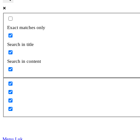
website
Exact matches only
Search in title
search
Search in content
Menu
Luk