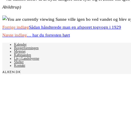
Abildtrup)
Read
Forrige indlæg
Sådan håndterede man en afsporet togvogn i 1929
more
Næste indlæg
… har du forresten hørt
articles
Kalender
Borgerforeningen
Mejeriet
Købmanden
Liv i Landsbyerne
Shelter
Kontakt
ALKEN.DK