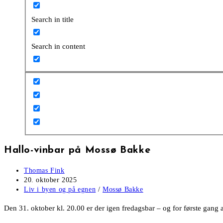
Search in title
Search in content
Hallo-vinbar på Mossø Bakke
Post
Thomas Fink
author:
Post
20. oktober 2025
published:
Post
Liv i byen og på egnen
/
Mossø Bakke
category:
Den 31. oktober kl. 20.00 er der igen fredagsbar – og for første gang