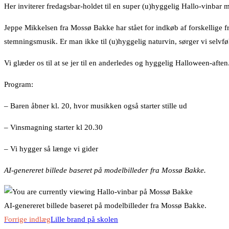
Her inviterer fredagsbar-holdet til en super (u)hyggelig Hallo-vinba
Jeppe Mikkelsen fra Mossø Bakke har stået for indkøb af forskellige fra
stemningsmusik. Er man ikke til (u)hyggelig naturvin, sørger vi selvfø
Vi glæder os til at se jer til en anderledes og hyggelig Halloween-aften
Program:
– Baren åbner kl. 20, hvor musikken også starter stille ud
– Vinsmagning starter kl 20.30
– Vi hygger så længe vi gider
AI-genereret billede baseret på modelbilleder fra Mossø Bakke.
AI-genereret billede baseret på modelbilleder fra Mossø Bakke.
Read
Forrige indlæg
Lille brand på skolen