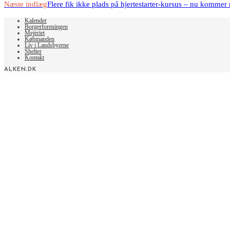
more
Næste indlæg
Flere fik ikke plads på hjertestarter-kursus – nu kommer
articles
Kalender
Borgerforeningen
Mejeriet
Købmanden
Liv i Landsbyerne
Shelter
Kontakt
ALKEN.DK