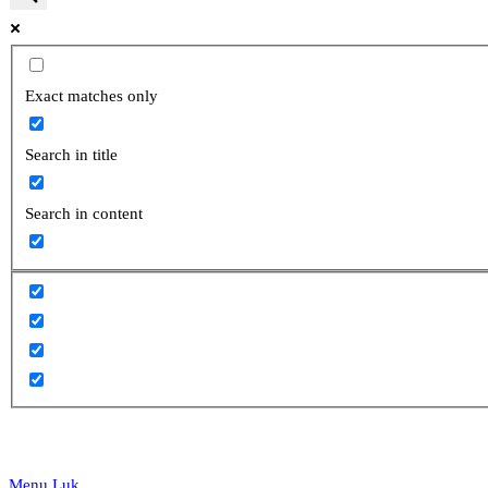
website
Exact matches only
Search in title
search
Search in content
Menu
Luk