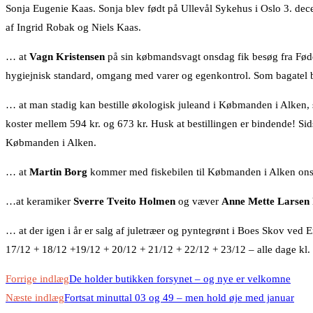
Sonja Eugenie Kaas. Sonja blev født på Ullevål Sykehus i Oslo 3. d
af Ingrid Robak og Niels Kaas.
… at
Vagn Kristensen
på sin købmandsvagt onsdag fik besøg fra Føde
hygiejnisk standard, omgang med varer og egenkontrol. Som bagatel bl
… at man stadig kan bestille økologisk juleand i Købmanden i Alken,
koster mellem 594 kr. og 673
kr. Husk at bestillingen er bindende! Sid
Købmanden i Alken.
… at
Martin Borg
kommer med fiskebilen til Købmanden i Alken ons
…at keramiker
Sverre Tveito Holmen
og væver
Anne Mette Larsen
… at der igen i år er salg af juletræer og pyntegrønt i Boes Skov ve
17/12 + 18/12 +19/12 + 20/12 + 21/12 + 22/12 + 23/12 – alle dage kl
Read
Forrige indlæg
De holder butikken forsynet – og nye er velkomne
more
Næste indlæg
Fortsat minuttal 03 og 49 – men hold øje med januar