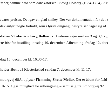
ecember, samme dato som dansk/norske Ludvig Holberg (1684-1754). Akse
varestyrelsen. Det gav en glad smiley. Der var dokumentation for det,
ev anført nogle forhold, som i første omgang, bestyrelsen tager sig af.
 skriver
Vibeke Sandberg Ballowitz
. Ænderne vejer mellem 3 og 3,4 kg. 
ste frist for bestilling: onsdag 10. december. Afhentning: fredag 12. dec
dag 10. december kl. 16.30-17.
holder åbent på Klosterfælled søndag 7. december kl. 11-17.
d Emborgvej 68A, oplyser
Flemming Skotte Møller.
Der er åbent for fæld
. 10-15. Også mulighed for udbringning – samt salg fra Emborgvej 92.