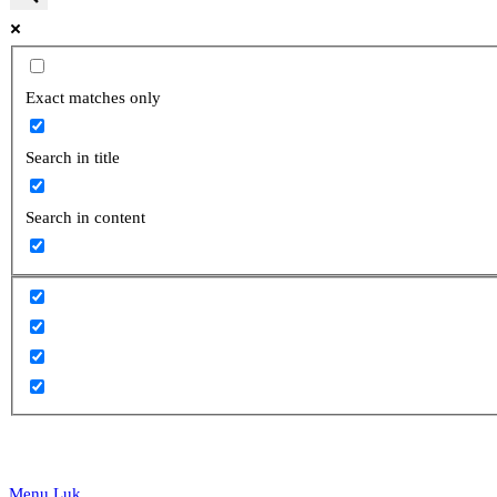
website
Exact matches only
Search in title
search
Search in content
Menu
Luk