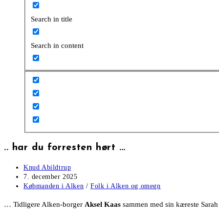
Search in title
Search in content
.. har du forresten hørt …
Post
Knud Abildtrup
author:
Post
7. december 2025
published:
Post
Købmanden i Alken
/
Folk i Alken og omegn
category:
… Tidligere Alken-borger
Aksel Kaas
sammen med sin kæreste Sarah e