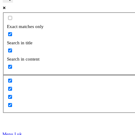
website
Exact matches only
Search in title
search
Search in content
Menu
Luk