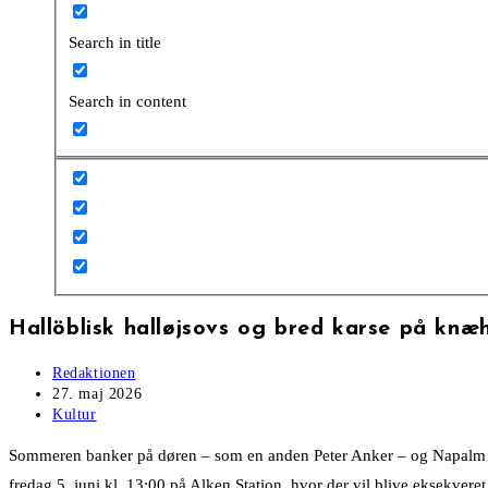
Search in title
Search in content
Hallöblisk halløjsovs og bred karse på knæ
Post
Redaktionen
author:
Post
27. maj 2026
published:
Post
Kultur
category:
Sommeren banker på døren – som en anden Peter Anker – og Napalm Kunst
fredag 5. juni kl. 13:00 på Alken Station, hvor der vil blive eksekvere