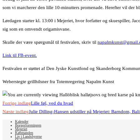
som vi marcherer den lille 10-minutters promenade. Herefter vil der 
Lørdagen starter kl. 13:00 i Mejeriet, hvor forfatter og skuespiller, 
sig som en omvendt origamisvane.
Skulle der være spørgsmål til festivalen, skriv til
napalmkunst@gmail
Link til FB-event.
Festivalen er støttet af Den Jyske Kunstfond og Skanderborg Kommun
Weberstegte grillhilsner fra Totemregering Napalm Kunst
Read
Forrige indlæg
Lille føl, ved du hvad
more
Næste indlæg
Julie Dilling-Hansen udstiller på Mejeriet: Barndom, Bal
articles
Kalender
Borgerforeningen
Mejeriet
Købmanden
Liv i Landsbyerne