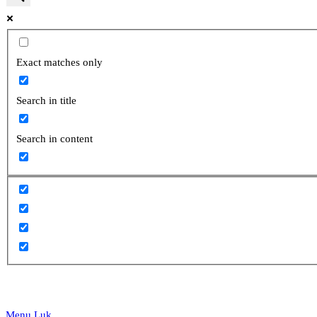
website
Exact matches only
Search in title
search
Search in content
Menu
Luk