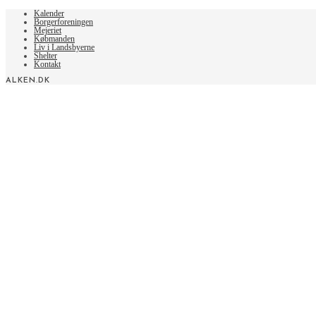
articles
Kalender
Borgerforeningen
Mejeriet
Købmanden
Liv i Landsbyerne
Shelter
Kontakt
ALKEN.DK