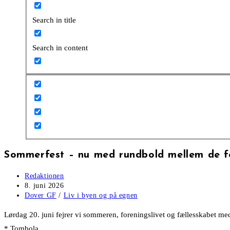
Search in title
Search in content
Sommerfest – nu med rundbold mellem de f
Post
Redaktionen
author:
Post
8. juni 2026
published:
Post
Dover GF
/
Liv i byen og på egnen
category:
Lørdag 20. juni fejrer vi sommeren, foreningslivet og fællesskabet me
* Tombola