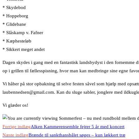
* Skydebod
* Hoppeborg
* Glidebane
* Slåskamp v. Fafner
* Kæphesteløb
* Sikkert meget andet
Dagen skydes i gang med en fantastisk landsbydyst i den fornemme di
op i grillen til fællesspisning, hvor man kan medbringe sine egne favor
Vi håber på stor opbakning til selve festen såvel som hjælp med opsæt
laubennedsen@gmail.com. Kan du sluge sabler, jonglere med ildkugler 
Vi glæder os!
Read
Forrige indlæg
Alken Kammerensemble fejrer 5 år med koncert
more
Næste indlæg
Brænde til sankthansbålet søges – kun lækkert træ