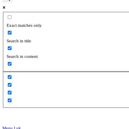
website
Exact matches only
Search in title
search
Search in content
Menu
Luk