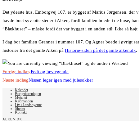
Det yderste hus, Emborgvej 107, er bygget af Marius Jørgensen, der v
havde boet syv-otte steder i Alken, fordi familien boede i de huse, hans
“Blækhuset” – måske fordi det var bygget i en anden stil: Ikke så hø
I dag bor familien Granner i nummer 107. Og Agner boede i øvrigt 
historier fra det gamle Alken på
Historie-siden på det gamle alken.dk
.
Read
Forrige indlæg
Fedt og bevægende
more
Næste indlæg
Nissen leger igen med julesokker
articles
Kalender
Borgerforeningen
Mejeriet
Købmanden
Liv i Landsbyerne
Shelter
Kontakt
ALKEN.DK