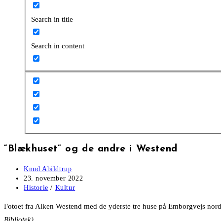
Search in title
Search in content
“Blækhuset” og de andre i Westend
Post
Knud Abildtrup
author:
Post
23. november 2022
published:
Post
Historie
/
Kultur
category:
Fotoet fra Alken Westend med de yderste tre huse på Emborgvejs nordsi
Bibliotek)
.