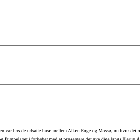
tionen var hos de udsatte huse mellem Alken Enge og Mossø, nu hvor det
og Pumpelaget i forkøbet med at præsentere det nye dige langs Illerup 