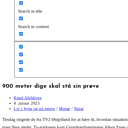
Search in title
Search in content
900 meter dige skal stå sin prøve
Post
Knud Abildtrup
author:
Post
4. januar 2023
published:
Post
Liv i byen og på egnen
/
Mossø
/
Natur
category:
Tirsdag ringede de fra TV2 Østjylland for at høre til, hvordan situa
truer flere steder. Tv-stationen kom Grundejerforeningen Alken Enge 