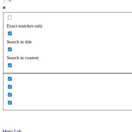
website
Exact matches only
Search in title
search
Search in content
Menu
Luk