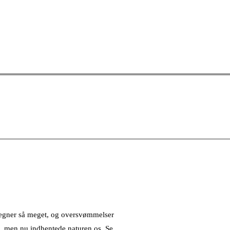
 regner så meget, og oversvømmelser
Å, men nu indhentede naturen os. Se