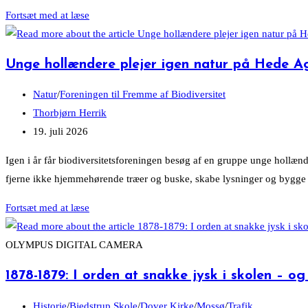
Sodavand
Fortsæt med at læse
og
is
Unge hollændere plejer igen natur på Hede A
for
juletræ
Post
Natur
/
Foreningen til Fremme af Biodiversitet
og
category:
Post
Thorbjørn Herrik
pyntegrønt
author:
Post
19. juli 2026
published:
Igen i år får biodiversitetsforeningen besøg af en gruppe unge hollæn
fjerne ikke hjemmehørende træer og buske, skabe lysninger og bygge
Unge
Fortsæt med at læse
hollændere
plejer
OLYMPUS DIGITAL CAMERA
igen
1878-1879: I orden at snakke jysk i skolen –
natur
på
Post
Historie
/
Bjedstrup Skole
/
Dover Kirke
/
Mossø
/
Trafik