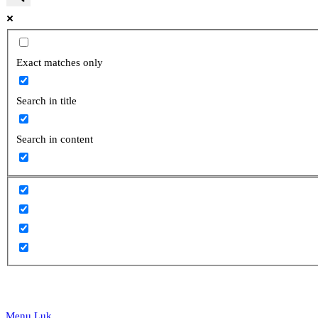
website
Exact matches only
Search in title
search
Search in content
Menu
Luk