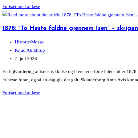
og
Mossøs
Fortsæt med at læse
smaakaarsfolk
dyre-
kom
og
1878: “To Heste faldne gjennem Isen” – skrige
også
planteliv
med
under
Post
Historie
/
Mossø
til
lup
category:
Post
Knud Abildtrup
Himmelbjerget
i
author:
Post
7. juli 2026
år
published:
En fejlvurdering af isens tykkelse og bæreevne førte i december 1878
to heste foran, og så en dag gik det galt. Skanderborg Amts Avis kun
1878:
Fortsæt med at læse
“To
Heste
faldne
gjennem
Isen”