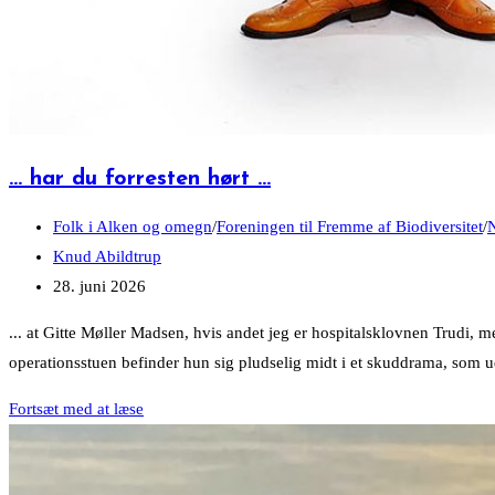
… har du forresten hørt …
Post
Folk i Alken og omegn
/
Foreningen til Fremme af Biodiversitet
/
N
category:
Post
Knud Abildtrup
author:
Post
28. juni 2026
published:
... at Gitte Møller Madsen, hvis andet jeg er hospitalsklovnen Trudi, me
operationsstuen befinder hun sig pludselig midt i et skuddrama, som ud
…
Fortsæt med at læse
har
du