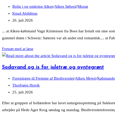
hørt
Post
Bolig i og omkring Alken
/
Alken Søbred
/
Mossø
…
category:
Post
Knud Abildtrup
author:
Post
26. juli 2026
published:
... at Alken-købmand Vagn Kristensen fra Boes har fortalt om sine som
gammel drøm i Schweiz: Sæteren var alt andet end romantisk.... at Fa
…
Fortsæt med at læse
har
du
Sodavand og is for juletræ og pyntegrønt
forresten
hørt
Post
Foreningen til Fremme af Biodiversitet
/
Alken Mejeri
/
Købmanden
…
category:
Post
Thorbjørn Herrik
author:
Post
25. juli 2026
published:
Efter at gruppen af hollændere har lavet naturgenopretning på Sukke
arbejder på Hede Ager Krog søndag og mandag. Biodiversitetsforenin