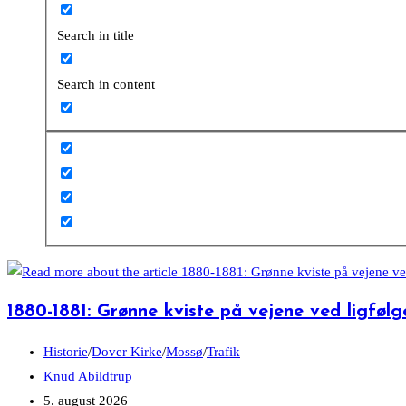
Search in title
Search in content
1880-1881: Grønne kviste på vejene ved ligføl
Post
Historie
/
Dover Kirke
/
Mossø
/
Trafik
category:
Post
Knud Abildtrup
author:
Post
5. august 2026