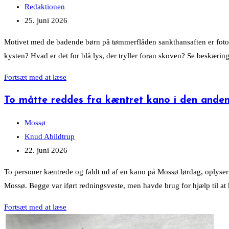
category:
Post
Redaktionen
author:
Post
25. juni 2026
published:
Motivet med de badende børn på tømmerflåden sankthansaften er fotogr
kysten? Hvad er det for blå lys, der tryller foran skoven? Se beskæri
Blålys
Fortsæt med at læse
på
To måtte reddes fra kæntret kano i den ande
en
fortryllende
Post
Mossø
aften
category:
Post
Knud Abildtrup
author:
Post
22. juni 2026
published:
To personer kæntrede og faldt ud af en kano på Mossø lørdag, oplyser
Mossø. Begge var iført redningsveste, men havde brug for hjælp til at
To
Fortsæt med at læse
måtte