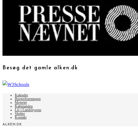
Besøg det gamle alken.dk
Kalender
Borgerforeningen
Mejeriet
Købmanden
Liv i Landsbyerne
Shelter
Kontakt
ALKEN.DK