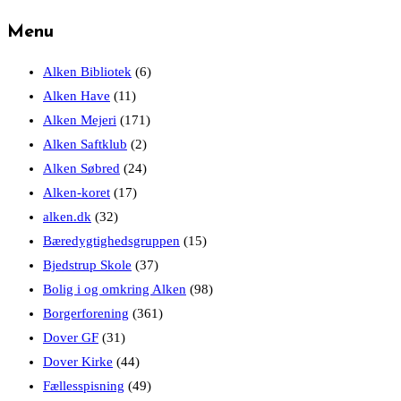
to
Menu
the
next
Alken Bibliotek
(6)
page
Alken Have
(11)
Alken Mejeri
(171)
Alken Saftklub
(2)
Alken Søbred
(24)
Alken-koret
(17)
alken.dk
(32)
Bæredygtighedsgruppen
(15)
Bjedstrup Skole
(37)
Bolig i og omkring Alken
(98)
Borgerforening
(361)
Dover GF
(31)
Dover Kirke
(44)
Fællesspisning
(49)