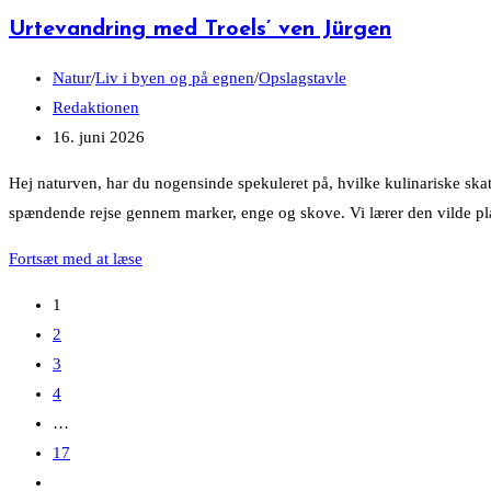
Urtevandring med Troels’ ven Jürgen
Post
Natur
/
Liv i byen og på egnen
/
Opslagstavle
category:
Post
Redaktionen
author:
Post
16. juni 2026
published:
Hej naturven, har du nogensinde spekuleret på, hvilke kulinariske ska
spændende rejse gennem marker, enge og skove. Vi lærer den vilde pla
Urtevandring
Fortsæt med at læse
med
1
Troels’
2
ven
3
Jürgen
4
…
17
Go