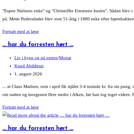
published:
"Espen Nielsens enke" og "Christoffer Ernstsens hustru". Sådan blev i
på. Mette Pedersdatter blev som 51-årig i 1880 enke efter bjørnbak
1880-
Fortsæt med at læse
1881:
… har du forresten hørt …
Grønne
kviste
Post
Liv i byen og på egnen
/
Mossø
på
category:
Post
Knud Abildtrup
vejene
author:
Post
1. august 2026
ved
published:
... at Claus Madsen, som i april fik stjålet 3-4 tusinde kr. fra sin pun
ligfølge
om natten og morgenen flere steder i Alken, før han tog toget videre.
–
og
…
Fortsæt med at læse
anonymiserede
har
kvinder
du
… har du forresten hørt …
forresten