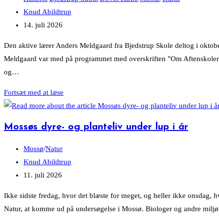
Hede
category:
Post
Knud Abildtrup
Ager
author:
Post
14. juli 2026
Krog
published:
Den aktive lærer Anders Meldgaard fra Bjedstrup Skole deltog i oktob
Meldgaard var med på programmet med overskriften "Om Aftenskoler o
og…
1878-
Fortsæt med at læse
1879:
I
Mossøs dyre- og planteliv under lup i år
orden
at
Post
Mossø
/
Natur
snakke
category:
Post
Knud Abildtrup
jysk
author:
Post
11. juli 2026
i
published:
Ikke sidste fredag, hvor det blæste for meget, og heller ikke onsdag, 
skolen
Natur, at komme ud på undersøgelse i Mossø. Biologer og andre miljø
–