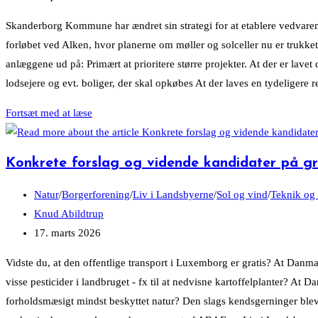
published:
Skanderborg Kommune har ændret sin strategi for at etablere vedvarende 
forløbet ved Alken, hvor planerne om møller og solceller nu er trukke
anlæggene ud på: Primært at prioritere større projekter. At der er lav
lodsejere og evt. boliger, der skal opkøbes At der laves en tydeligere
Slut
Fortsæt med at læse
med
tidlig
Konkrete forslag og vidende kandidater på g
dialogfase,
når
Post
Natur
/
Borgerforening
/
Liv i Landsbyerne
/
Sol og vind
/
Teknik og
kommunen
category:
Post
Knud Abildtrup
planlægger
author:
Post
17. marts 2026
VE-
published:
Vidste du, at den offentlige transport i Luxemborg er gratis? At Danma
anlæg
visse pesticider i landbruget - fx til at nedvisne kartoffelplanter? At 
forholdsmæsigt mindst beskyttet natur? Den slags kendsgerninger blev