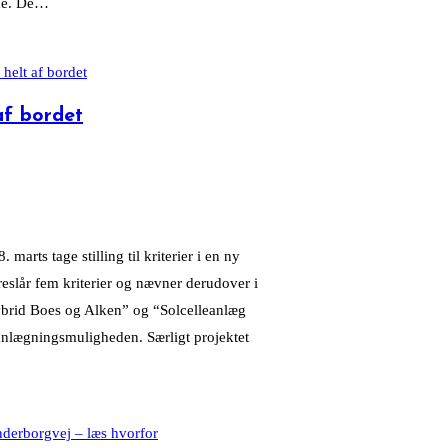
rne. De…
af bordet
ts tage stilling til kriterier i en ny
eslår fem kriterier og nævner derudover i
“Hybrid Boes og Alken” og “Solcelleanlæg
anlægningsmuligheden. Særligt projektet