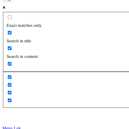
website
Exact matches only
Search in title
search
Search in content
Menu
Luk