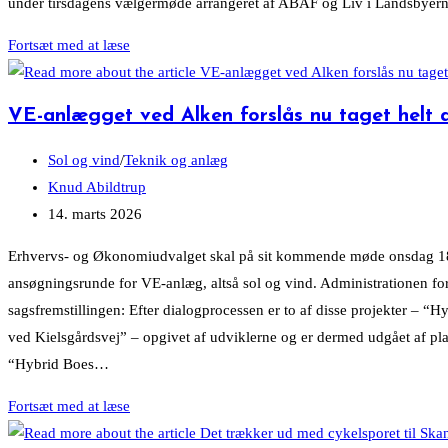
under tirsdagens vælgermøde arrangeret af ABAF og Liv i Landsbye
Konkrete
Fortsæt med at læse
forslag
og
VE-anlægget ved Alken forslås nu taget helt 
vidende
kandidater
Post
Sol og vind
/
Teknik og anlæg
på
category:
Post
Knud Abildtrup
grønt
author:
Post
14. marts 2026
vælgermøde
published:
Erhvervs- og Økonomiudvalget skal på sit kommende møde onsdag 18. mar
ansøgningsrunde for VE-anlæg, altså sol og vind. Administrationen for
sagsfremstillingen: Efter dialogprocessen er to af disse projekter – 
ved Kielsgårdsvej” – opgivet af udviklerne og er dermed udgået af pl
“Hybrid Boes…
VE-
Fortsæt med at læse
anlægget