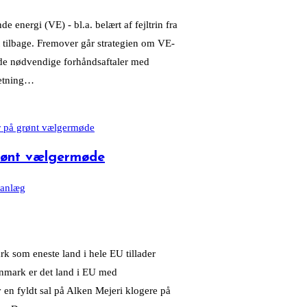
energi (VE) - bl.a. belært af fejltrin fra
t tilbage. Fremover går strategien om VE-
et de nødvendige forhåndsaftaler med
 retning…
rønt vælgermøde
 anlæg
rk som eneste land i hele EU tillader
Danmark er det land i EU med
 en fyldt sal på Alken Mejeri klogere på