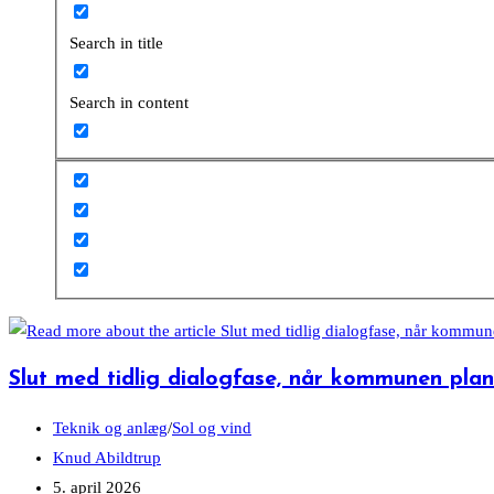
Search in title
Search in content
Slut med tidlig dialogfase, når kommunen pl
Post
Teknik og anlæg
/
Sol og vind
category:
Post
Knud Abildtrup
author:
Post
5. april 2026