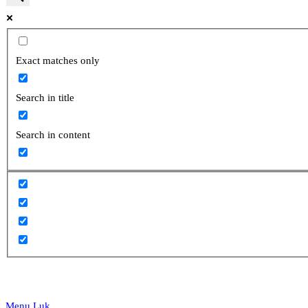
website
Exact matches only
Search in title
search
Search in content
Menu
Luk