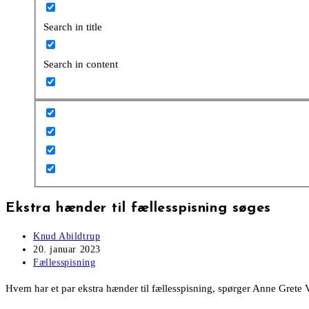
Search in title
Search in content
Ekstra hænder til fællesspisning søges
Post
Knud Abildtrup
author:
Post
20. januar 2023
published:
Post
Fællesspisning
category:
Hvem har et par ekstra hænder til fællesspisning, spørger Anne Grete V