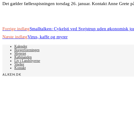
Det gælder fællesspisningen torsdag 26. januar. Kontakt Anne Grete på
Read
Forrige indlæg
Smalltalken: Cykelsti ved Svejstrup uden økonomisk jo
more
Næste indlæg
Virus, kaffe og myrer
articles
Kalender
Borgerforeningen
Mejeriet
Købmanden
Liv i Landsbyerne
Shelter
Kontakt
ALKEN.DK