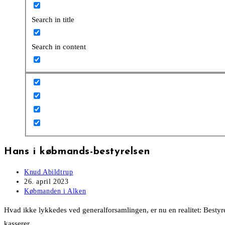
Search in title
Search in content
Hans i købmands-bestyrelsen
Post
Knud Abildtrup
author:
Post
26. april 2023
published:
Post
Købmanden i Alken
category:
Hvad ikke lykkedes ved generalforsamlingen, er nu en realitet: Bestyr
kasserer.