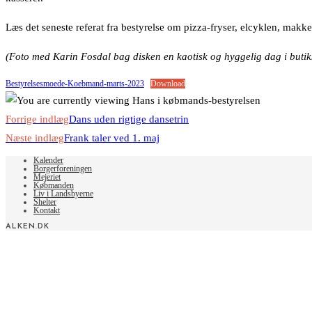
Læs det seneste referat fra bestyrelse om pizza-fryser, elcyklen, ma
(Foto med Karin Fosdal bag disken en kaotisk og hyggelig dag i butik
Bestyrelsesmoede-Koebmand-marts-2023
Download
Read
Forrige indlæg
Dans uden rigtige dansetrin
more
Næste indlæg
Frank taler ved 1. maj
articles
Kalender
Borgerforeningen
Mejeriet
Købmanden
Liv i Landsbyerne
Shelter
Kontakt
ALKEN.DK