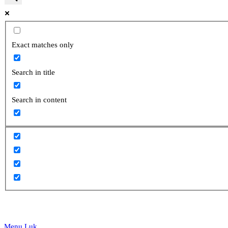
website
Exact matches only
Search in title
search
Search in content
Menu
Luk