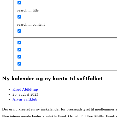
Search in title
Search in content
Ny kalender og ny konto til saftfolket
Post
Knud Abildtrup
author:
Post
23. august 2023
published:
Post
Alken Saftklub
category:
Der er nu kreeret en ny årskalender for presseudstyret til medlemmer
Nye interesserede bedes kontakte Frank Ormel. Fuldbro Mølle. Frank 