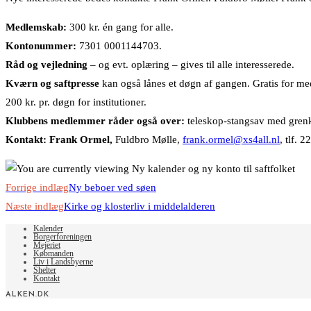
Medlemskab:
300 kr. én gang for alle.
Kontonummer:
7301 0001144703.
Råd og vejledning
– og evt. oplæring – gives til alle interesserede.
Kværn og saftpresse
kan også lånes et døgn af gangen. Gratis for me
200 kr. pr. døgn for institutioner.
Klubbens medlemmer råder også over:
teleskop-stangsav med grenk
Kontakt: Frank Ormel,
Fuldbro Mølle,
frank.ormel@xs4all.nl
, tlf. 
Read
Forrige indlæg
Ny beboer ved søen
more
Næste indlæg
Kirke og klosterliv i middelalderen
articles
Kalender
Borgerforeningen
Mejeriet
Købmanden
Liv i Landsbyerne
Shelter
Kontakt
ALKEN.DK