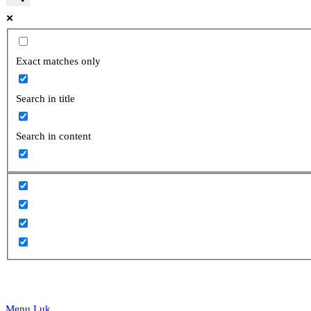
website
Exact matches only
Search in title
search
Search in content
Menu
Luk