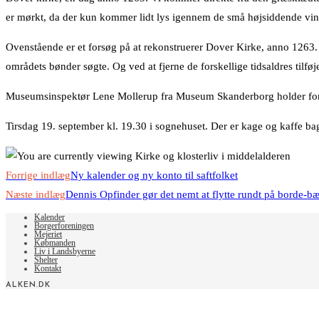
er mørkt, da der kun kommer lidt lys igennem de små højsiddende vin
Ovenstående er et forsøg på at rekonstruerer Dover Kirke, anno 1263
områdets bønder søgte. Og ved at fjerne de forskellige tidsaldres til
Museumsinspektør Lene Mollerup fra Museum Skanderborg holder foredr
Tirsdag 19. september kl. 19.30 i sognehuset. Der er kage og kaffe bag
Read
Forrige indlæg
Ny kalender og ny konto til saftfolket
more
Næste indlæg
Dennis Opfinder gør det nemt at flytte rundt på borde-b
articles
Kalender
Borgerforeningen
Mejeriet
Købmanden
Liv i Landsbyerne
Shelter
Kontakt
ALKEN.DK