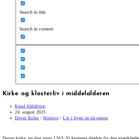
Search in title
Search in content
Kirke og klosterliv i middelalderen
Post
Knud Abildtrup
author:
Post
24. august 2023
published:
Post
Dover Kirke
/
Historie
/
Liv i byen og på egnen
category:
Dover kirke, en dag anno 1263: Vi kommer direkte fra den græsklædt