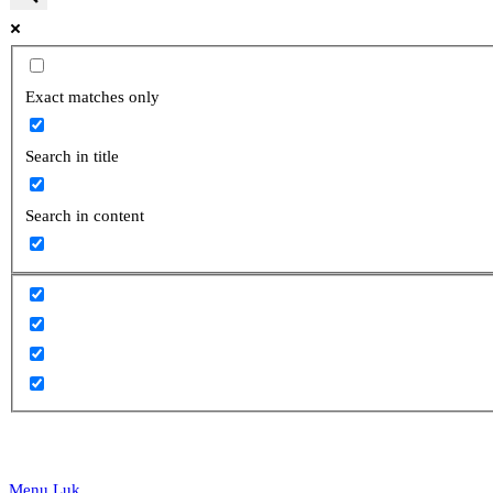
website
Exact matches only
Search in title
search
Search in content
Menu
Luk