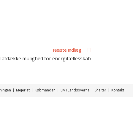
Næste indlæg
l afdække mulighed for energifællesskab
ningen
Mejeriet
Købmanden
Liv i Landsbyerne
Shelter
Kontakt