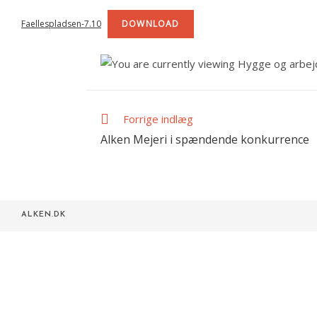
Faellespladsen-7.10
DOWNLOAD
Forrige indlæg
Read
more
Alken Mejeri i spændende konkurrence
articles
ALKEN.DK