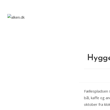
Skip
to
content
Hygge
Fællespladsen s
bål, kaffe og a
oktober fra klo