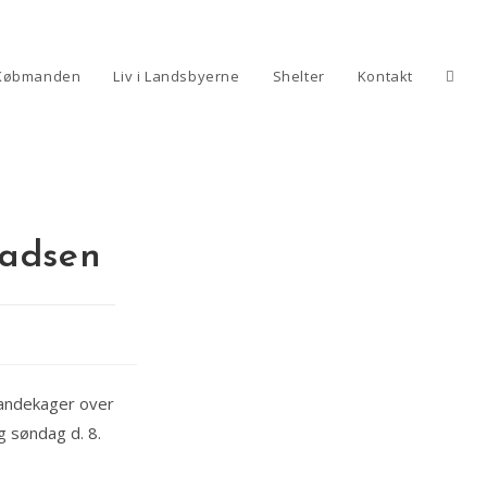
Toggl
Købmanden
Liv i Landsbyerne
Shelter
Kontakt
websi
ladsen
searc
 pandekager over
g søndag d. 8.