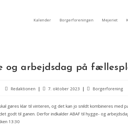
Kalender
Borgerforeningen
Mejeriet
 og arbejdsdag på fællesp
Post
Post
Post
Redaktionen
7. oktober 2023
Borgerforening
author:
published:
category:
kal gøres klar til vinteren, og det kan jo snildt kombineres med
ndet godt til ganen. Derfor indkalder ABAF til hygge- og arbejdsda
kken 13:30