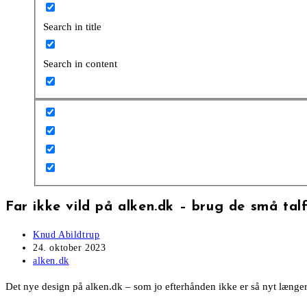
Search in title
Search in content
Far ikke vild på alken.dk – brug de små talf
Post
Knud Abildtrup
author:
Post
24. oktober 2023
published:
Post
alken.dk
category:
Det nye design på alken.dk – som jo efterhånden ikke er så nyt længere 