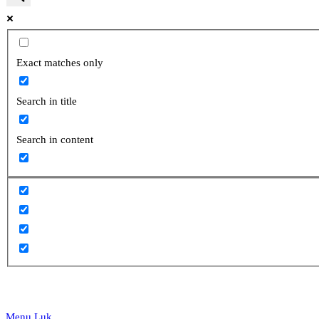
website
Exact matches only
Search in title
search
Search in content
Menu
Luk