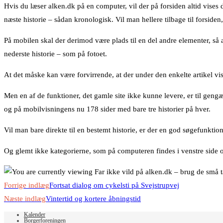
Hvis du læser alken.dk på en computer, vil der på forsiden altid vises
næste historie – sådan kronologisk. Vil man hellere tilbage til forsiden,
På mobilen skal der derimod være plads til en del andre elementer, så 
nederste historie – som på fotoet.
At det måske kan være forvirrende, at der under den enkelte artikel v
Men en af de funktioner, det gamle site ikke kunne levere, er til geng
og på mobilvisningens nu 178 sider med bare tre historier på hver.
Vil man bare direkte til en bestemt historie, er der en god søgefunktion
Og glemt ikke kategorierne, som på computeren findes i venstre side
Read
Forrige indlæg
Fortsat dialog om cykelsti på Svejstrupvej
more
Næste indlæg
Vintertid og kortere åbningstid
articles
Kalender
Borgerforeningen