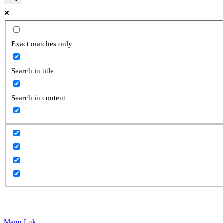
website
Exact matches only
Search in title
search
Search in content
Menu
Luk