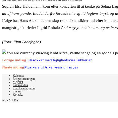
Sopran Else Heidemann kom efter koncerten til at tænke på Selma Lag
ud af hans pande. Blodet derfra farvede til evig tid fuglens bryst, og d
Ifølge bas Hans Alexandersen slap rødkælken sikkert ud efter koncer
mangeårige korleder Ingrid Robak:
And may you shine among us in eve
(Foto: Finn Ladefoged)
Read
Forrige indlæg
Julesokker med lejlighedsvise lækkerier
more
Næste indlæg
Musikere til Alken-session søges
articles
Kalender
Borgerforeningen
Mejeriet
Købmanden
Liv i Landsbyerne
Shelter
Kontakt
ALKEN.DK