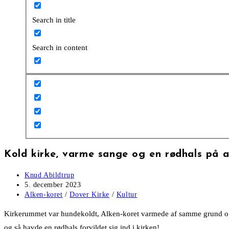
Search in title
Search in content
Kold kirke, varme sange og en rødhals på a
Post
Knud Abildtrup
author:
Post
5. december 2023
published:
Post
Alken-koret
/
Dover Kirke
/
Kultur
category:
Kirkerummet var hundekoldt, Alken-koret varmede af samme grund op i 
og så havde en rødhals forvildet sig ind i kirken!