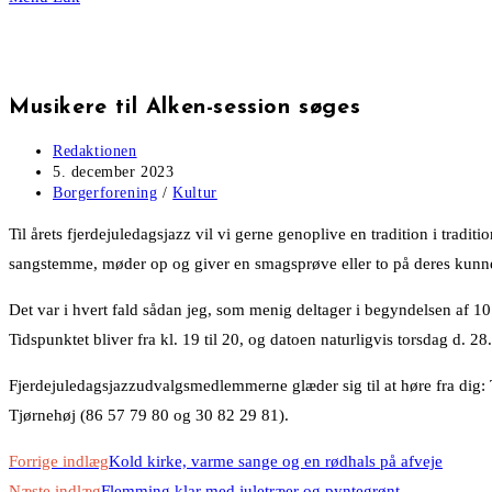
Musikere til Alken-session søges
Post
Redaktionen
author:
Post
5. december 2023
published:
Post
Borgerforening
/
Kultur
category:
Til årets fjerdejuledagsjazz vil vi gerne genoplive en tradition i trad
sangstemme, møder op og giver en smagsprøve eller to på deres kunn
Det var i hvert fald sådan jeg, som menig deltager i begyndelsen af 10’
Tidspunktet bliver fra kl. 19 til 20, og datoen naturligvis torsdag d. 2
Fjerdejuledagsjazzudvalgsmedlemmerne glæder sig til at høre fra di
Tjørnehøj (86 57 79 80 og 30 82 29 81).
Read
Forrige indlæg
Kold kirke, varme sange og en rødhals på afveje
Næste indlæg
Flemming klar med juletræer og pyntegrønt