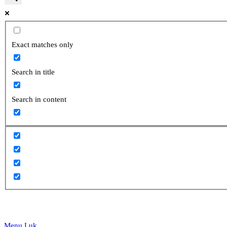
website
Exact matches only
Search in title
search
Search in content
Menu
Luk