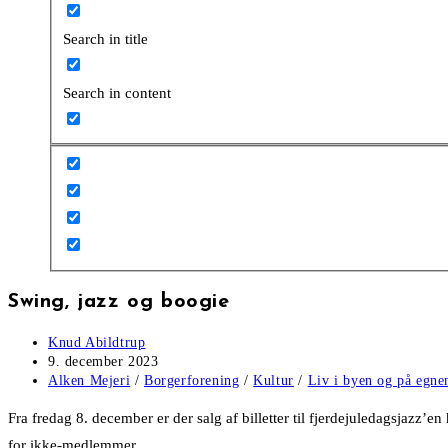
Search in title
Search in content
Swing, jazz og boogie
Post
Knud Abildtrup
author:
Post
9. december 2023
published:
Post
Alken Mejeri
/
Borgerforening
/
Kultur
/
Liv i byen og på egne
category:
Fra fredag 8. december er der salg af billetter til fjerdejuledagsjazz
for ikke-medlemmer.