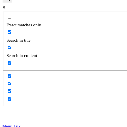
website
Exact matches only
Search in title
search
Search in content
Menu
Luk