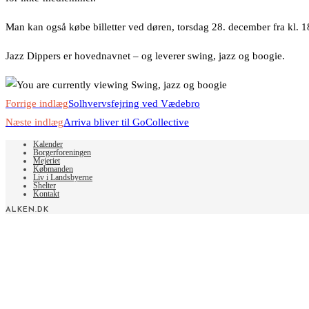
Man kan også købe billetter ved døren, torsdag 28. december fra kl. 
Jazz Dippers er hovednavnet – og leverer swing, jazz og boogie.
Read
Forrige indlæg
Solhvervsfejring ved Vædebro
more
Næste indlæg
Arriva bliver til GoCollective
articles
Kalender
Borgerforeningen
Mejeriet
Købmanden
Liv i Landsbyerne
Shelter
Kontakt
ALKEN.DK