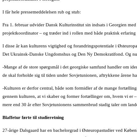
I får hele pressemeddelelsen rub og stub:
Fra 1. februar udvider Dansk Kulturinstitut sin indsats i Georgien med
projektkoordinator – og træder ind i rollen med både praktisk erfaring o
I disse år kan kulturens vigtighed og forandringspotentiale i Østeur
Det Ukrainsk-Danske Ungdomshus og Den Ny Demokratifond. Og nu tilt
-Mange af de store spørgsmål i det georgiske samfund handler om ident
de skal forholde sig til tiden under Sovjetunionen, aftrykkene årene h
-Kulturen er derfor central, både som formidler af de mange fortælling
gennem kulturen, at vi skaber og former fortællinger om, hvem vi er –
mere end 30 år efter Sovjetunionens sammenbrud stadig taler om lan
Blaffetur førte til studieretning
27-årige Dalsgaard har en bachelorgrad i Østeuropastudier ved Københa