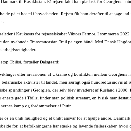
a Danmark til Kasakhstan. På rejsen faldt han pladask for Georgiens nat
jde på et hostel i hovedstaden. Rejsen fik ham derefter til at søge ind
ie.
jseleder i Kaukasus for rejseselskabet Viktors Farmor. I sommeren 2022 
de den nyåbnede Transcaucasian Trail på egen hånd. Med Dansk Ungdo
s arbejdsrettigheder.
etop Tbilisi, fortæller Dalsgaard:
viklinger efter invasionen af Ukraine og konflikten mellem Georgiens 
belarusiske aktivister til landet, men særligt også hundredtusindvis af r
ske spændinger i Georgien, der selv blev invaderet af Rusland i 2008. 
er eneste gade i Tbilisi finder man politisk streetart, en fysisk manifesta
rainernes kamp og fordømmelser af Putin.
iver os en unik mulighed og et unikt ansvar for at hjælpe andre. Danmar
arbejde for, at befolkningerne har stærke og levende fællesskaber, hvori 