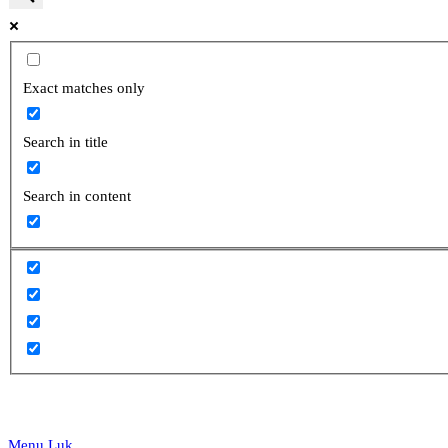
website
Exact matches only
Search in title
search
Search in content
Menu
Luk