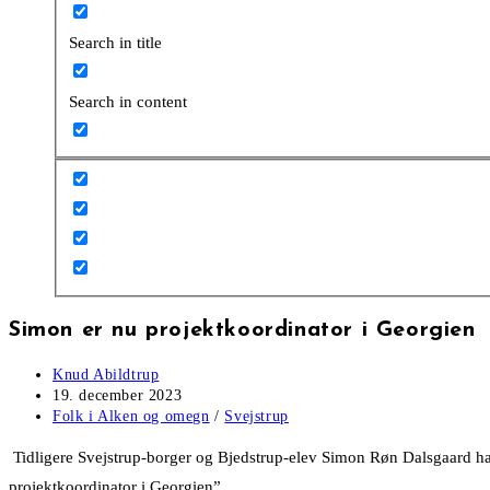
Search in title
Search in content
Simon er nu projektkoordinator i Georgien
Post
Knud Abildtrup
author:
Post
19. december 2023
published:
Post
Folk i Alken og omegn
/
Svejstrup
category:
Tidligere Svejstrup-borger og Bjedstrup-elev Simon Røn Dalsgaard har f
projektkoordinator i Georgien”