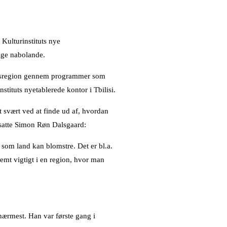
 Kulturinstituts nye
lige nabolande.
skabsregion gennem programmer som
ituts nyetablerede kontor i Tbilisi.
 svært ved at finde ud af, hvordan
ansatte Simon Røn Dalsgaard:
 som land kan blomstre. Det er bl.a.
emt vigtigt i en region, hvor man
nærmest. Han var første gang i