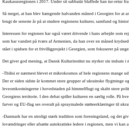
Kaukasusregionen i 2017. Under sit sabbatår blaffede han tur-retur fr
Så meget, at han blev hængende halvanden måned i Georgien for at arbe
brugt de seneste år på at studere regionens kulturer, samfund og histor
Interessen for regionen har også været drivende i hans arbejde som re
som har vandret på tværs af Armenien, da han over en måned krydse
stået i spidsen for et frivilligprojekt i Georgien, som fokuserer på unge
Det giver god mening, at Dansk Kulturinstitut nu styrker sin indsats i n
-Tbilisi er nærmest blevet et mikrokosmos af hele regionens mange ud
Der er siden sidste år kommet store grupper af ukrainske flygtninge og 
leveomkostningerne i hovedstaden på himmelflugt og skabt store politi
Georgiens territorie. I den debat spiller kulturen en særlig rolle. På hv
farver og EU-flag ses overalt på spraymalede støtteerklæringer til uk
-Danmark har en utroligt stærk tradition som foreningsland, og det g
lovændringer eller afsætte autokratiske ledere i regionen, men vi kan 