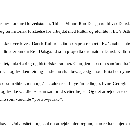
 et nyt kontor i hovedstaden, Tbilisi. Simon Røn Dalsgaard bliver Dansk
g en historisk forståelse for arbejdet med kultur og identitet i EU’s øst
opa ikke overdrives. Dansk Kulturinstitut er repræsenteret i EU’s nabo
ræder Simon Røn Dalsgaard som projektkoordinator i Dansk Kulturinst
itet, polarisering og historiske traumer. Georgien har som samfund haft
ar sat, og hvilken retning landet nu skal bevæge sig imod, fortæller ny
er fra fortiden, men også i skabelsen af nye fortællinger, hvori Georgien
 og hvilke værdier vi som samfund sætter højest. Og det arbejde er ekstr
dene som værende “postsovjetiske”.
vns Universitet – og skal nu arbejde i den region, som er hans hjerte 