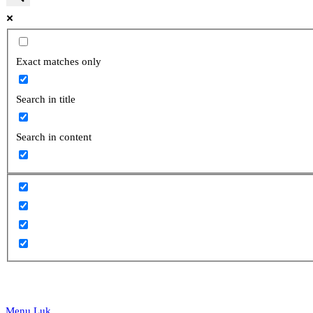
website
Exact matches only
Search in title
search
Search in content
Menu
Luk