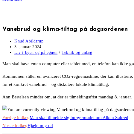
Vanebrud og klima-tiltag på dagsordenen
Post
Knud Abildtrup
author:
Post
3. januar 2024
published:
Post
Liv i byen og på egnen
/
Teknik og anlæg
category:
Man skal have enten computer eller tablet med, en telefon kan ikke gø
Kommunen stiller en avanceret CO2-regnemaskine, der kan illustrere, h
for et konkret vanebrud – og diskutere lokale klimatiltag.
Ann Bertelsen minder om, at der er tilmeldingsfrist mandag 8. januar.
Read
Forrige indlæg
Man skal tilmelde sig borgermødet om Alken Søbred
more
Næste indlæg
Hjælp mig ud