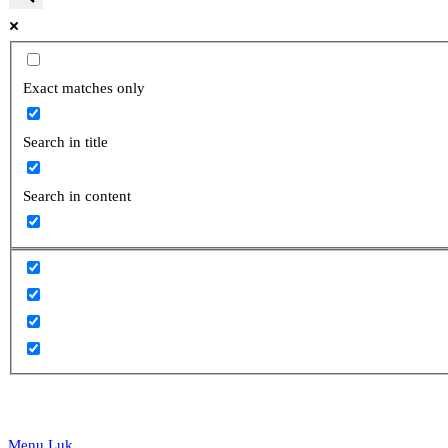
website
Exact matches only
Search in title
search
Search in content
Menu
Luk