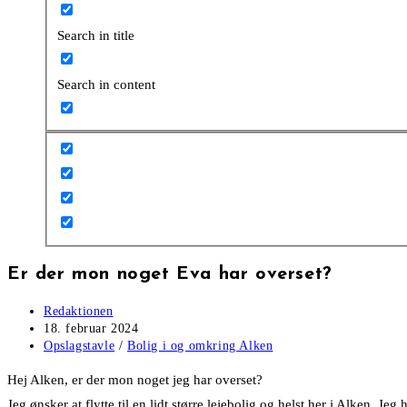
Search in title
Search in content
Er der mon noget Eva har overset?
Post
Redaktionen
author:
Post
18. februar 2024
published:
Post
Opslagstavle
/
Bolig i og omkring Alken
category:
Hej Alken, er der mon noget jeg har overset?
Jeg ønsker at flytte til en lidt større lejebolig og helst her i Alken. J