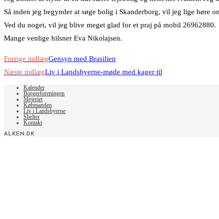
Så inden jeg begynder at søge bolig i Skanderborg, vil jeg lige høre 
Ved du noget, vil jeg blive meget glad for et praj på mobil 26962880.
Mange venlige hilsner Eva Nikolajsen.
Read
Forrige indlæg
Gensyn med Brasilien
more
Næste indlæg
Liv i Landsbyerne-møde med kager til
articles
Kalender
Borgerforeningen
Mejeriet
Købmanden
Liv i Landsbyerne
Shelter
Kontakt
ALKEN.DK