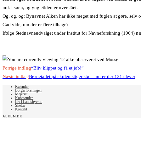
nok i søen, og yngletiden er overstået.
Og, og, og: Bynavnet Alken har ikke meget med fuglen at gøre, selv om
Gad vide, om der er flere tilbage?
Ifølge Stednavneudvalget under Institut for Navneforskning (1964) n
Read
Forrige indlæg
“Bliv klippet og få et job!”
more
Næste indlæg
Børnetallet på skolen stiger støt – nu er der 121 elever
articles
Kalender
Borgerforeningen
Mejeriet
Købmanden
Liv i Landsbyerne
Shelter
Kontakt
ALKEN.DK