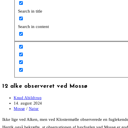
Search in title
Search in content
12 alke observeret ved Mossø
Post
Knud Abildtrup
author:
Post
14. august 2024
published:
Post
Mossø
/
Natur
category:
Ikke lige ved Alken, men ved Klostermølle observerede en fuglekende
Herrik også bekræfte, at observationen af havfuglen ved Mossø er god 