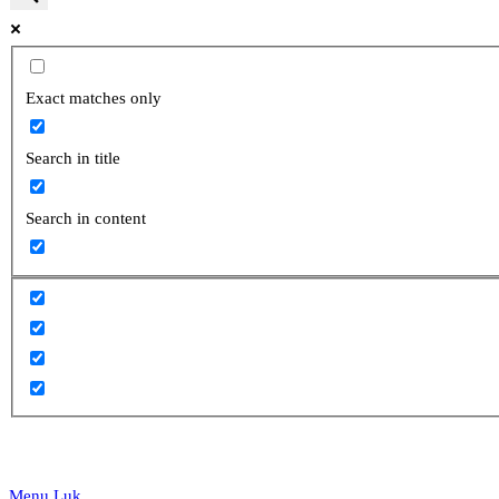
website
Exact matches only
Search in title
search
Search in content
Menu
Luk