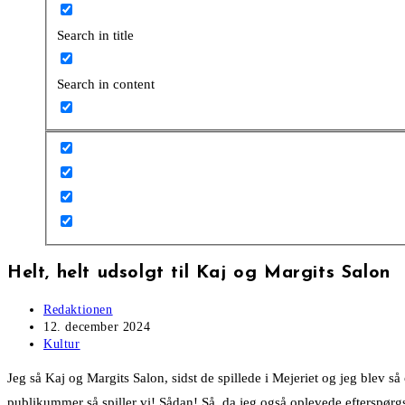
Search in title
Search in content
Helt, helt udsolgt til Kaj og Margits Salon
Post
Redaktionen
author:
Post
12. december 2024
published:
Post
Kultur
category:
Jeg så Kaj og Margits Salon, sidst de spillede i Mejeriet og jeg blev 
publikummer så spiller vi! Sådan! Så, da jeg også oplevede efterspørg