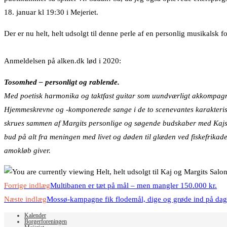
18. januar kl 19:30 i Mejeriet.
Der er nu helt, helt udsolgt til denne perle af en personlig musikalsk 
Anmeldelsen på alken.dk lød i 2020:
Tosomhed – personligt og rablende.
Med poetisk harmonika og taktfast guitar som uundværligt akkompagnem
Hjemmeskrevne og -komponerede sange i de to scenevantes karakterist
skrues sammen af Margits personlige og søgende budskaber med Kajs 
bud på alt fra meningen med livet og døden til glæden ved fiskefrika
amokløb giver.
Read
Forrige indlæg
Multibanen er tæt på mål – men mangler 150.000 kr.
more
Næste indlæg
Mossø-kampagne fik flodemål, dige og grøde ind på da
articles
Kalender
Borgerforeningen