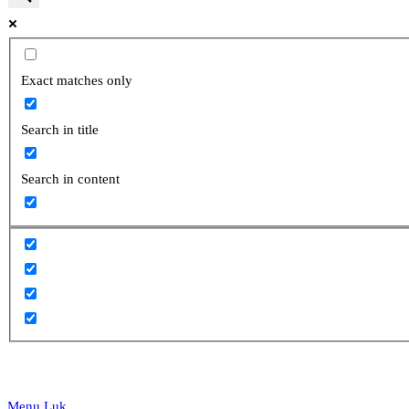
website
Exact matches only
Search in title
search
Search in content
Menu
Luk