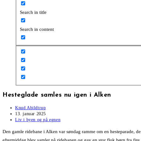
Search in title
Search in content
Hesteglade samles nu igen i Alken
Post
Knud Abildtrup
author:
Post
13. januar 2025
published:
Post
Liv i byen og på egnen
category:
Den gamle ridebane i Alken var søndag ramme om en hesteparade, der ga
eftermiddag blev samlet på ridebanen og gav en stor flok børn fra fire