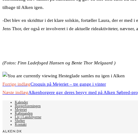
tilbage til Alken igen.
-Det blev en skridttur i det klare solskin, fortæller Laura, der er med i
Jens Thor, der også er involveret i de aktuelle rideaktiviteter, nævner,
(Fotos: Finn Ladefoged Hansen og Bente Thor Melgaard )
Read
Forrige indlæg
Croquis på Mejeriet – tre gange i vinter
more
Næste indlæg
Alkenborgere gav deres besyv med på Alken Søbred-pro
articles
Kalender
Borgerforeningen
Mejeriet
Købmanden
Liv i Landsbyerne
Shelter
Kontakt
ALKEN.DK