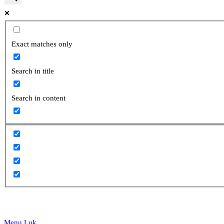
website
Exact matches only
Search in title
search
Search in content
Menu
Luk